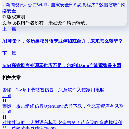
# 新闻资讯
# 公共Wi-Fi
# 国家安全部
# 恶意程序
# 数据窃取
# 网
络安全
©
版权声明
文章版权归作者所有，未经允许请勿转载。
上一篇
AI冲击下，多所高校外语专业停招或合并，未来怎么转型？
下一篇
Intel高管坦言处理器供应不足，台积电3nm产能紧张是主因
相关文章
警惕！7-Zip下载站被仿冒，恶意软件入侵家用电脑
aibll
11
警惕！攻击组织仿冒OpenClaw诱导下载，含恶意程序有风险
aibll
11
对抗性诗歌：大型语言模型安全告急！诗意隐喻竟成越狱利
器，单轮攻击成功率超60%