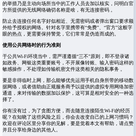
的举措乃是主动向场所当中的工作人员去加以核实，问明白官
方所提供的无线网络确切名称是啥，有无连接密码 。
防止去连接任何名字好似相近、无需密码或者弹出窗口要求额
外给予授权的网络。针对名字里携带有“免费”、“官方”这般字
眼的热点，更需要保持警觉，它们常常是伪造而成的。
使用公共网络时的行为准则
于公共Wi-Fi环境当中，需严谨遵循“三不”原则，即不登录诸
如政务、网银这类重要账号，不开展像转账、输入密码这样的
敏感操作，不处理如传输机密文件这类相关的隐私事务 。
要是非得临时上网，那么能够优先运用手机自身所带的移动数
据网络，或者借助由正规服务商予以提供的虚拟专用网络加密
通道，来对传输的数据加以保护，这可算是相对安全的一种选
择了。
你有没有过，为了贪图方便，而去随意连接陌生Wi-Fi的经历
呢？在知晓了这些风险之后，你会去改变自己的上网习惯吗？
欢迎在评论区里分享你的见解，要是觉着本文有帮助，请点赞
并且分享给身边的其他人。