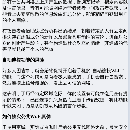
所有于公共网络之上所产生的数据，像浏览记录、搜索内容以
及位置信息，皆有可能被网络运营者或者中间攻击者截获，这
些看上去零零散散的信息经由汇总分析，能够精确勾勒出用户
的个人画像 。
有攻击者会借助这些分析得出的结果，朝着特定的人群去定向
推送存在虚假成分的新闻以及那极具煽动性的言论，进而对公
众的判断产生影响，甚至构造出社会对立的情绪，其造成的危
害早就超越了个人的范畴。
自动连接功能的风险
好多人图省事，就会始终保持开启着手机的“自动连接Wi-Fi”
功能，而这个习惯可是有着极大隐患的，手机会自行去搜索，
然后连接上信号最强的、看上去可信的网络 。
这表明，于历经特定区域之际，你的装置有可能在毫无任何提
示的情形下，已然连接到恶意热点且着手传输数据。将此功能
予以关闭，乃是切断被动风险的首个步骤。
如何核实公共Wi-Fi真伪
于使用商城、宾馆或者咖啡厅的公用无线网络之前，最为安全