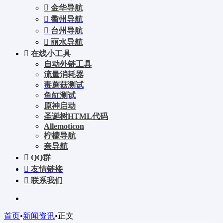
金华导航
衢州导航
台州导航
丽水导航
在线小工具
自动外链工具
流量消耗器
毒蘑菇测试
鱼缸测试
原神启动
圣诞树HTML代码
Allemoticon
柠檬导航
奈导航
QQ群
友情链接
联系我们
首页
•
新闻资讯
•
正文