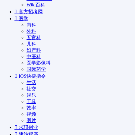
Wiki百科
官方招考网
医学
内科
外科
五官科
儿科
妇产科
中医科
医学影像科
国际药学
IOS快捷指令
生活
社交
娱乐
工具
效率
视频
图片
求职创业
建站程序