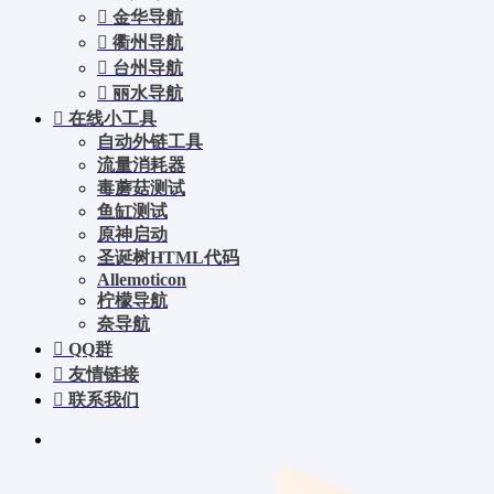
金华导航
衢州导航
台州导航
丽水导航
在线小工具
自动外链工具
流量消耗器
毒蘑菇测试
鱼缸测试
原神启动
圣诞树HTML代码
Allemoticon
柠檬导航
奈导航
QQ群
友情链接
联系我们