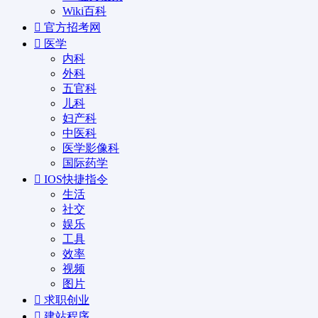
Wiki百科
官方招考网
医学
内科
外科
五官科
儿科
妇产科
中医科
医学影像科
国际药学
IOS快捷指令
生活
社交
娱乐
工具
效率
视频
图片
求职创业
建站程序