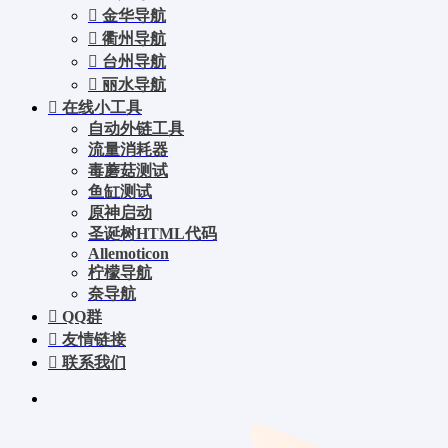
金华导航
衢州导航
台州导航
丽水导航
在线小工具
自动外链工具
流量消耗器
毒蘑菇测试
鱼缸测试
原神启动
圣诞树HTML代码
Allemoticon
柠檬导航
奈导航
QQ群
友情链接
联系我们