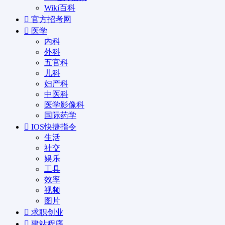
Wiki百科
官方招考网
医学
内科
外科
五官科
儿科
妇产科
中医科
医学影像科
国际药学
IOS快捷指令
生活
社交
娱乐
工具
效率
视频
图片
求职创业
建站程序