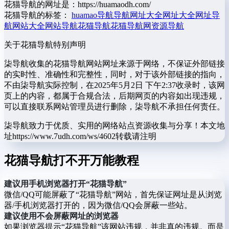
花猫导航的网址是：https://huamaodh.com/
花猫导航的标签：
huamao导航
导航网址大全
网址大全
网址导
航
网站大全
网站导航
花猫导航
花猫导航网
资源导航
关于花猫导航
特别声明
柒导航收集的花猫导航网站网址来源于网络，不保证外部链接
的实时性、准确性和完整性，同时，对于该外部链接的指向，
不由柒导航实际控制，在2025年5月2日 下午2:37收录时，该网
页上的内容，都属于合规合法，后期网页的内容如出现违规，
可以直接联系网站管理员进行删除，柒导航不承担任何责任。
柒导航致力于优质、实用的网络站点资源收集与分享！
本文地
址https://www.7udh.com/ws/4602转载请注明
花猫导航打不开万能教程
建议用手机浏览器打开“花猫导航”
微信/QQ可能屏蔽了“花猫导航”网站，首先保证网址是从浏览
器/手机浏览器打开的，因为微信/QQ会屏蔽一些站。
建议使用不会屏蔽网址的浏览器
如果浏览器提示“花猫导航”该网站违规，并非真的违规。而是