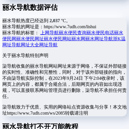
丽水导航数据评估
丽水导航热度已经达到
2,037
°C。
丽水导航的网址是：https://www.7udh.com/lishui
丽水导航的标签：
上网导航
丽水便民查询
丽水便民电话
丽水
便民网
丽水便民网址
丽水便民网站
丽水网
丽水网址导航
浙K
温
网址导航
网址大全
网址导航
关于丽水导航
特别声明
柒导航收集的丽水导航网站网址来源于网络，不保证外部链接
的实时性、准确性和完整性，同时，对于该外部链接的指向，
不由柒导航实际控制，在2023年9月24日 下午2:04收录时，该
网页上的内容，都属于合规合法，后期网页的内容如出现违
规，可以直接联系网站管理员进行删除，柒导航不承担任何责
任。
柒导航致力于优质、实用的网络站点资源收集与分享！
本文地
址https://www.7udh.com/ws/2085转载请注明
丽水导航打不开万能教程