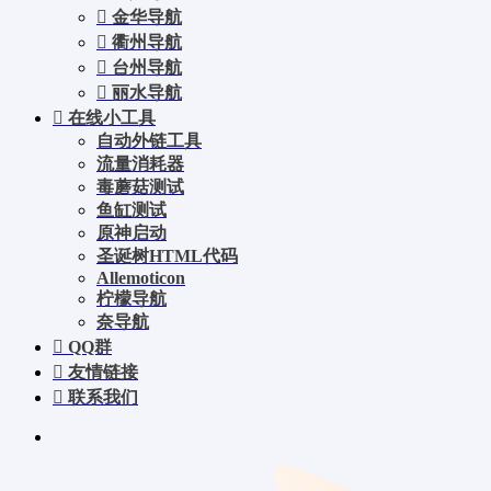
金华导航
衢州导航
台州导航
丽水导航
在线小工具
自动外链工具
流量消耗器
毒蘑菇测试
鱼缸测试
原神启动
圣诞树HTML代码
Allemoticon
柠檬导航
奈导航
QQ群
友情链接
联系我们