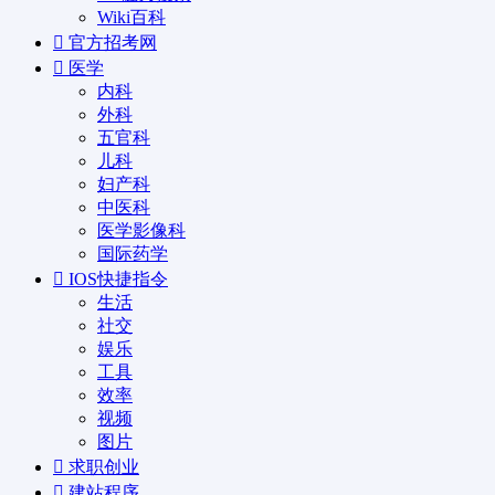
Wiki百科
官方招考网
医学
内科
外科
五官科
儿科
妇产科
中医科
医学影像科
国际药学
IOS快捷指令
生活
社交
娱乐
工具
效率
视频
图片
求职创业
建站程序