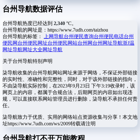
台州导航数据评估
台州导航热度已经达到
2,340
°C。
台州导航的网址是：https://www.7udh.com/taizhou
台州导航的标签：
上网导航
台州便民查询
台州便民电话
台州
便民网
台州便民网址
台州便民网站
台州网
台州网址导航
浙J
温
网址导航
网址大全
网址导航
关于台州导航
特别声明
柒导航收集的台州导航网站网址来源于网络，不保证外部链接
的实时性、准确性和完整性，同时，对于该外部链接的指向，
不由柒导航实际控制，在2023年9月23日 下午3:19收录时，该
网页上的内容，都属于合规合法，后期网页的内容如出现违
规，可以直接联系网站管理员进行删除，柒导航不承担任何责
任。
柒导航致力于优质、实用的网络站点资源收集与分享！
本文地
址https://www.7udh.com/ws/2009转载请注明
台州导航打不开万能教程