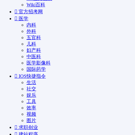
Wiki百科
官方招考网
医学
内科
外科
五官科
儿科
妇产科
中医科
医学影像科
国际药学
IOS快捷指令
生活
社交
娱乐
工具
效率
视频
图片
求职创业
建站程序