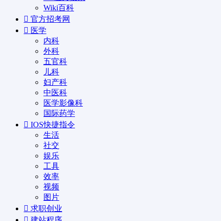
Wiki百科
官方招考网
医学
内科
外科
五官科
儿科
妇产科
中医科
医学影像科
国际药学
IOS快捷指令
生活
社交
娱乐
工具
效率
视频
图片
求职创业
建站程序