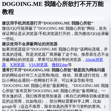
DOGOING.ME 我随心所欲打不开万能
教程
建议用手机浏览器打开“DOGOING.ME 我随心所欲”
微信/QQ可能屏蔽了“DOGOING.ME 我随心所欲”网站，首先
保证网址是从浏览器/手机浏览器打开的，因为微信/QQ会屏蔽
一些站。
建议使用不会屏蔽网址的浏览器
如果浏览器提示“DOGOING.ME 我随心所欲”该网站违规，并
非真的违规。而是浏览器厂商屏蔽了这个站。推荐原生态不会
屏蔽网站的浏览器，苹果可以用自带的浏览器，
Alook浏览
器
、
X浏览器
、
VIA浏览器
、
微软Edge
等
通常打不开“DOGOING.ME 我随心所欲”都是因为网络问题
好的网站会针对三大运营商(电信、移动、联通)进行优化，所
以小网站会遇到一些网络打不开。可以来柒导航寻找
“DOGOING.ME 我随心所欲”最新网址、“DOGOING.ME 我随
心所欲”发布页和“DOGOING.ME 我随心所欲”备用网址。一
劳永逸的话，我们推荐使用加速器（将自己的网络切换成更稳
定的运营商，比如电信）。部分网站需要科学上网，比如
google等（这边不推荐，除非你真的用于学习资料的查询。）