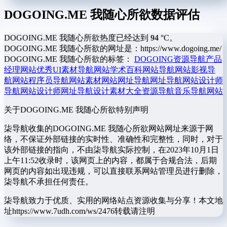
DOGOING.ME 我随心所欲数据评估
DOGOING.ME 我随心所欲热度已经达到
94
°C。
DOGOING.ME 我随心所欲的网址是：https://www.dogoing.me/
DOGOING.ME 我随心所欲的标签：
DOGOING资源导航
产品
经理网站
优秀UI素材导航网站
学术百科网站
导航网站
影视导
航网站
程序员导航网站
素材网站
网址导航
网址导航网站
设计师
导航网站
设计师网址导航
设计素材大全
资源导航
音乐导航网站
关于DOGOING.ME 我随心所欲
特别声明
柒导航收集的DOGOING.ME 我随心所欲网站网址来源于网
络，不保证外部链接的实时性、准确性和完整性，同时，对于
该外部链接的指向，不由柒导航实际控制，在2023年10月1日
上午11:52收录时，该网页上的内容，都属于合规合法，后期
网页的内容如出现违规，可以直接联系网站管理员进行删除，
柒导航不承担任何责任。
柒导航致力于优质、实用的网络站点资源收集与分享！
本文地
址https://www.7udh.com/ws/2476转载请注明