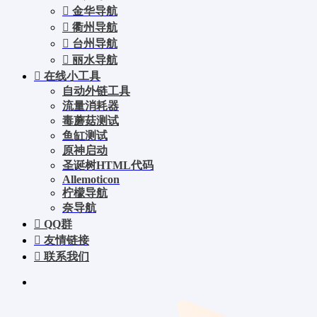
金华导航
衢州导航
台州导航
丽水导航
在线小工具
自动外链工具
流量消耗器
毒蘑菇测试
鱼缸测试
原神启动
圣诞树HTML代码
Allemoticon
柠檬导航
奈导航
QQ群
友情链接
联系我们