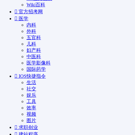
Wiki百科
官方招考网
医学
内科
外科
五官科
儿科
妇产科
中医科
医学影像科
国际药学
IOS快捷指令
生活
社交
娱乐
工具
效率
视频
图片
求职创业
建站程序