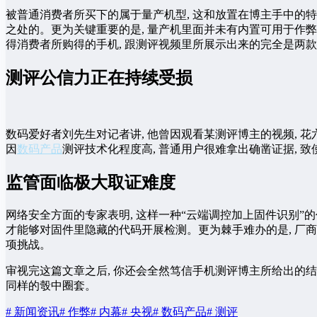
被普通消费者所买下的属于量产机型, 这和放置在博主手中的特
之处的。更为关键重要的是, 量产机里面并未有内置可用于作弊
得消费者所购得的手机, 跟测评视频里所展示出来的完全是两
测评公信力正在持续受损
数码爱好者刘先生对记者讲, 他曾因观看某测评博主的视频, 花
因
数码产品
测评技术化程度高, 普通用户很难拿出确凿证据, 
监管面临极大取证难度
网络安全方面的专家表明, 这样一种“云端调控加上固件识别”
才能够对固件里隐藏的代码开展检测。更为棘手难办的是, 厂
项挑战。
审视完这篇文章之后, 你还会全然笃信手机测评博主所给出的结
同样的彀中圈套。
# 新闻资讯
# 作弊
# 内幕
# 央视
# 数码产品
# 测评