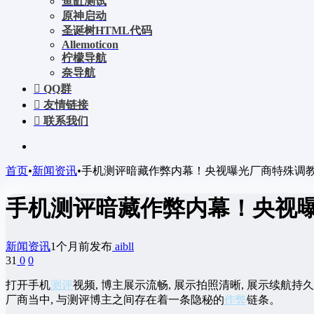
鱼缸测试
原神启动
圣诞树HTML代码
Allemoticon
柠檬导航
奈导航
QQ群
友情链接
联系我们
首页
•
新闻资讯
•
手机测评暗藏作弊内幕！央视曝光厂商特殊调
手机测评暗藏作弊内幕！央视
新闻资讯
1个月前发布
aibll
31
0
0
打开手机
测评
视频, 博主展示流畅, 展示拍照清晰, 展示续航
厂商当中, 与测评博主之间存在着一条隐秘的
作弊
链条。