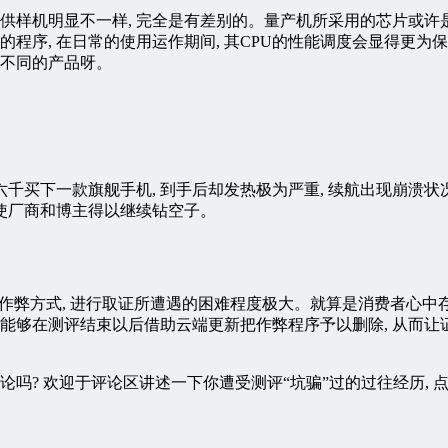
供样机明显不一样, 完全是有差别的。量产机所采用的芯片或许
的程序, 在日常的使用运作期间, 其CPU的性能调度会显得更为
款不同的产品呀。
六千买下一款旗舰手机, 到手后却发热极为严重, 续航出现崩溃
致使厂商和博主得以继续钻空子。
的作弊方式, 进行取证所遭遇的困难程度极大。就算是消费者心中
商能够在测评结束以后借助云端更新把作弊程序予以删除, 从而
论吗? 欢迎于评论区讲述一下你遭受测评“坑骗”过的过往经历, 