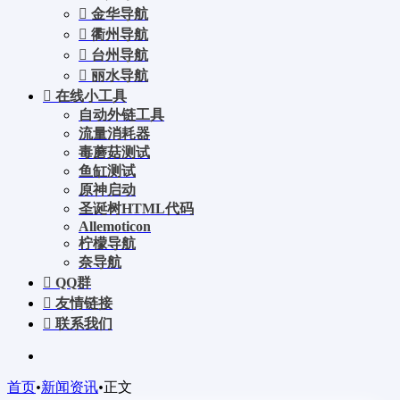
金华导航
衢州导航
台州导航
丽水导航
在线小工具
自动外链工具
流量消耗器
毒蘑菇测试
鱼缸测试
原神启动
圣诞树HTML代码
Allemoticon
柠檬导航
奈导航
QQ群
友情链接
联系我们
首页
•
新闻资讯
•
正文