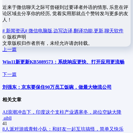
近来于微信聊天之际可曾碰到过要译者外语的情形, 乐意在评
论区域去分享你的经历, 觉着实用那就点个赞转发与更多的友
人！
# 新闻资讯
# 微信电脑版,边写边译,翻译功能,更新,聊天软件
©
版权声明
文章版权归作者所有，未经允许请勿转载。
上一篇
Win11新更新KB5089573：系统响应更快、打开应用更流畅
下一篇
刘强东：京东要保住90万员工饭碗，做最大物流公司
相关文章
AI浪潮冲击下，印度这个支柱产业遇寒冬，岗位空缺大降
aibll
41
8人派对游戏青蛙小队：和好友一起互坑搞怪，简单又快乐