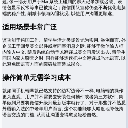
题, 像一部分用户于Mac系统上碰到的聊天记录加载迟缓、表
情包显示反常等事已被搞定；微信团队宣称仍会不断优化电脑
端的稳产性, 削减卡顿与闪退状况, 以使用户沟通更顺遂。
适用场景非常广泛
该功能于跨国工作、留学生活之类场景尤为实用, 举例而言, 外
企员工于回复英文邮件或者同事消息之际, 能够于微信输入框
内输入中文, 随后系统自动予以翻译成英文再发送出去, 留学生
同国内家人聊天之时, 同样能够迅速把中文翻译成当地语言, 以
此避免因语言方面的障碍故而造成误会。
操作简单无需学习成本
就如同手机端早就已然支持的边写边译不一样, 电脑端的操作
更为直观。用户并不需要去安装任何插件或者第三方软件, 简
单做到只要将微信升级到最新版本就行了。对于那些并不熟悉
外语输入法的中老年用户而言, 这个功能能够大幅度地降低跨
语言交流的门槛, 从而让沟通变得愈发轻松自然。