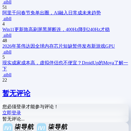
aibll
51
阿里千问春节免单出圈，AI融入日常成未来趋势
aibll
4
Win11更新致高刷屏黑屏断连，400Hz降到240Hz才稳
aibll
48
2026年英伟达因全球内存芯片短缺暂停发布新游戏GPU
aibll
5
现实成家成本高，虚拟伴侣也不便宜？DroidUp的Moya了解一
下
aibll
22
暂无评论
您必须登录才能参与评论！
立即登录
暂无评论...