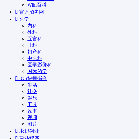
Wiki百科
官方招考网
医学
内科
外科
五官科
儿科
妇产科
中医科
医学影像科
国际药学
IOS快捷指令
生活
社交
娱乐
工具
效率
视频
图片
求职创业
建站程序