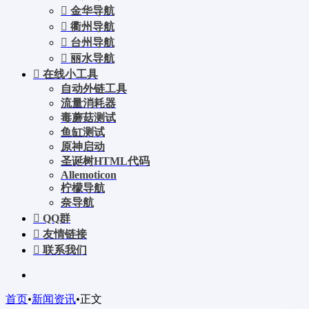
金华导航
衢州导航
台州导航
丽水导航
在线小工具
自动外链工具
流量消耗器
毒蘑菇测试
鱼缸测试
原神启动
圣诞树HTML代码
Allemoticon
柠檬导航
奈导航
QQ群
友情链接
联系我们
首页
•
新闻资讯
•
正文