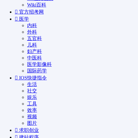
Wiki百科
官方招考网
医学
内科
外科
五官科
儿科
妇产科
中医科
医学影像科
国际药学
IOS快捷指令
生活
社交
娱乐
工具
效率
视频
图片
求职创业
建站程序