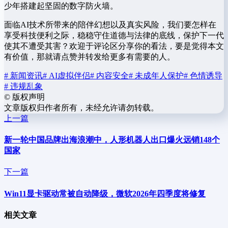
少年搭建起坚固的数字防火墙。
面临AI技术所带来的陪伴幻想以及真实风险，我们要怎样在
享受科技便利之际，稳稳守住道德与法律的底线，保护下一代
使其不遭受其害？欢迎于评论区分享你的看法，要是觉得本文
有价值，那就请点赞并转发给更多有需要的人。
# 新闻资讯
# AI虚拟伴侣
# 内容安全
# 未成年人保护
# 色情诱导
# 违规乱象
©
版权声明
文章版权归作者所有，未经允许请勿转载。
上一篇
新一轮中国品牌出海浪潮中，人形机器人出口爆火远销148个
国家
下一篇
Win11显卡驱动常被自动降级，微软2026年四季度将修复
相关文章