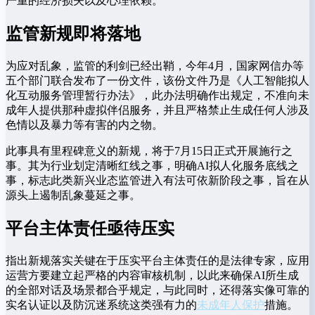
严重的经济损失以及心理依赖。
监管新规即将落地
为应对乱象，监管的利剑已经出鞘，今年4月，国家网信办等
五个部门联合发布了一份文件，该份文件乃是《人工智能拟人
化互动服务管理暂行办法》，此办法明确作出规定，不准向未
成年人提供那种虚拟伴侣服务，并且严格禁止生成任何人涉及
色情以及暴力等有害的内之物。
此事具有里程碑意义的新规，将于7月15日正式开展施行之
事。其为行业划定清晰红线之事，明确AI拟人化服务底线之
事，标志此类新兴业态监管进入有法可依新阶段之事，旨在从
源头上遏制乱象蔓延之事。
平台主体责任亟待压实
指出新规落实关键在于压实平台主体责任的是法律专家，应用
运营方要建立起严格的内容审核机制，以此来确保AI所生成
的全部对话及场景都合乎规定，与此同时，还得落实像可靠的
实名认证以及防沉迷系统这类强有力的
未成年人保护
措施。