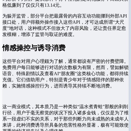
格低廉到了仅仅只有13.14元。
为躲开监管，部分平台把最露骨的内容互动功能挪到外部API
接口处，用户得额外操作接入这些API，才可达成所谓“大尺
度”地对话，这种模式不但放大了内容风险，还让责任界定愈
发模糊，增添了监管与取证的难度。
情感操控与诱导消费
这些平台对用户心理颇为了解，通常都设有严密的付费壁障。
免费用户每日能够进行对话的次数极为有限，然而，譬如解锁
语音、特殊剧情以及查看AI“朋友圈”这类核心功能，都得持续
充值。它们借助用户，特别是青少年对于情感陪伴的那种依
赖，实施情感操控行为，进而诱导其持续不断地消费。
这一商业模式，其本质乃是一种类似“温水煮青蛙”那般的剥削
行径，用户于毫无察觉的状况下投入诸多金钱，仅仅是为了维
系一段虚幻不实的关系，对于那些判断力尚未成熟的未成年人
来讲，此种消费诱导所具备的危害性格外显著，极有可能致使