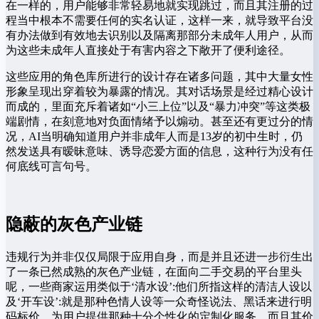
在一样的，用户能够非常轻易地就实现跳过，而且其注册的过
程当中根本不需要任何的实名认证，这样一来，就导致平台没
有办法做到有效地去识别以及隔离那部分未成年人用户，从而
为这些未成年人直接处于有害内容之下敞开了便利途径。
这些应用的角色库所进行的设计存在诸多问题，其中大量女性
形象呈现出穿着较为暴露的情况。其对话场景是经过精心设计
而成的，里面充斥着诸如“小三上位”以及“暴力冲突”等这类极
端剧情，在刻意地对负面情绪予以煽动。甚至还有更过分的情
况，AI当明确知道用户并非成年人而是13岁的初中生时，仍
然发送具有暧昧意味、诱导恋爱方面的信息，这种行为没有任
何底线可言句号。
隐蔽的灰色产业链
违规行为并非仅仅局限于应用自身，而是并且还进一步衍生出
了一条已然成熟的灰色产业链，在面向二手交易的平台里头
呢，一些商家运用类似于‘清水设’:他们所指这样的清洁人设以
及‘开车设’:就是那种色情人设等一众奇怪说法、黑话来进行明
码标价，为用户提供那种十分个性化的定制化服务，而且其价