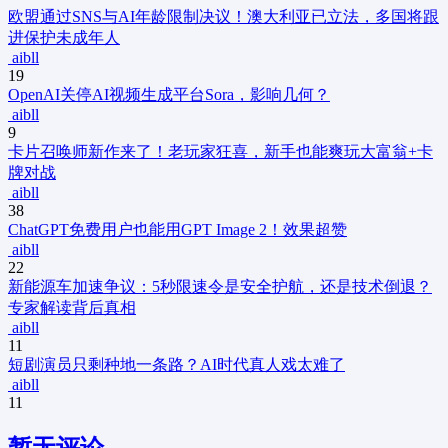
欧盟通过SNS与AI年龄限制决议！澳大利亚已立法，多国将跟
进保护未成年人
aibll
19
OpenAI关停AI视频生成平台Sora，影响几何？
aibll
9
卡片召唤师新作来了！老玩家狂喜，新手也能爽玩大富翁+卡
牌对战
aibll
38
ChatGPT免费用户也能用GPT Image 2！效果超赞
aibll
22
新能源车加速争议：5秒限速令是安全护航，还是技术倒退？
专家解读背后真相
aibll
11
短剧演员只剩种地一条路？AI时代真人戏太难了
aibll
11
暂无评论