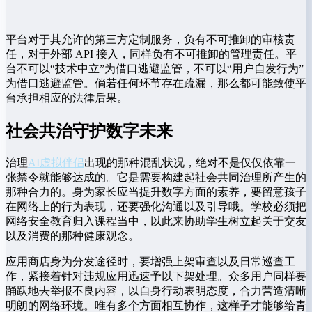
平台对于其允许的第三方定制服务，负有不可推卸的审核责
任，对于外部 API 接入，同样负有不可推卸的管理责任。平
台不可以“技术中立”为借口逃避监管，不可以“用户自发行为”
为借口逃避监管。倘若任何环节存在疏漏，那么都可能致使平
台承担相应的法律后果。
社会共治守护数字未来
治理
AI虚拟伴侣
出现的那种混乱状况，绝对不是仅仅依靠一
张禁令就能够达成的。它是需要构建起社会共同治理所产生的
那种合力的。身为家长应当提升数字方面的素养，要留意孩子
在网络上的行为表现，还要强化沟通以及引导哦。学校必须把
网络安全教育归入课程当中，以此来协助学生树立起关于交友
以及消费的那种健康观念。
应用商店身为分发途径时，要增强上架审查以及日常巡查工
作，紧接着针对违规应用迅速予以下架处理。众多用户同样要
踊跃地去举报不良内容，以自身行动表明态度，合力营造清晰
明朗的网络环境。唯有多个方面相互协作，这样子才能够给青