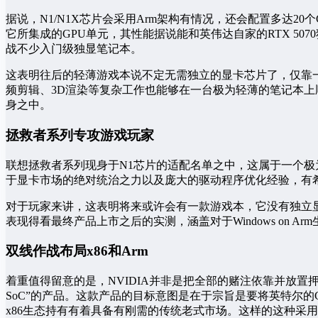
据说，N1/N1X芯片会采用Arm架构有情况，还会配置多达
它所集成的GPU单元，其性能据说能和英伟达自家的RTX 5
战不少入门级独显笔记本。
这表明往后的轻薄游戏本说不定无需独立的显卡芯片了，仅靠一
频剪辑、3D渲染等复杂工作也能够在一台极为轻薄的笔记本
身之中。
拯救者系列专攻游戏玩家
联想拯救者系列现身于N1芯片的适配名单之中，这属于一个极
于显卡市场的绝对统治之力以及庞大的驱动程序优化经验，有希
对于玩家来讲，这表明将来或许会有一款游戏本，它没有独立
表现得看最终产品上市之后的实测，涵盖对于Windows on
双线作战布局x86和Arm
着重值得留意的是，NVIDIA并非是把全部的赌注依靠并放置
SoC”的产品。这款产品的目标意图是在于宗旨是要将英特尔的
x86生态持有有着具备有刚需的传统老式市场。这样的这种采