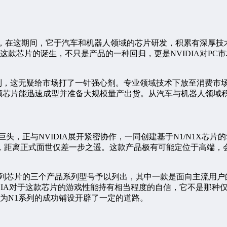
去整整十年，在这期间，它于汽车和机器人领域的芯片研发，积累有深厚
这款芯片的诞生，不只是产品的一种回归，更是NVIDIA对PC
自N1系列，这无疑给市场打了一针强心剂。专业领域技术下放至消
，促使这颗芯片能迅速成型并准备大规模量产出货。从汽车与机器人领
头，正与NVIDIA展开紧密协作，一同创建基于N1/N1X芯
，距离正式面世仅差一步之遥。这款产品极有可能定位于高端，会
列芯片的三个产品系列型号予以列出，其中一款是面向主流用户的
DIA对于这款芯片的游戏性能持有相当程度的自信，它不是那种
，为N1系列的成功铺设开辟了一定的道路。