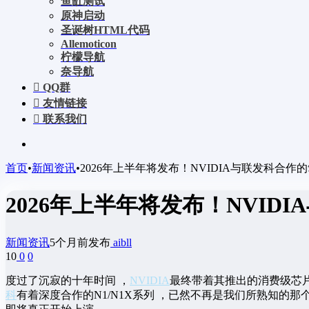
鱼缸测试
原神启动
圣诞树HTML代码
Allemoticon
柠檬导航
奈导航
QQ群
友情链接
联系我们
首页
•
新闻资讯
•
2026年上半年将发布！NVIDIA与联发科合作
2026年上半年将发布！NVI
新闻资讯
5个月前发布
aibll
10
0
0
度过了沉寂的十年时间 ，
NVIDIA
最终带着其推出的消费级芯片
科
有着深度合作的N1/N1X系列 ，已然不再是我们所熟知的