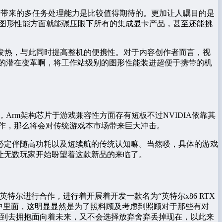
，由它带来的多任务处理能力是比较值得期待的。更加让人瞩目的是
本在图形性能方面就能碾压眼下所有的集成显卡产品，甚至还能挑
与发热，与此同时提高整机的便携性。对于内容创作者而言，视
的潜在变革啊，将工作站级别的图形性能装进超便于携带的机
rm架构芯片于游戏兼容性方面存有短板不过NVIDIA依靠其
大作，那么将会对传统游戏本市场带来巨大冲击。
必定伴随高功耗以及短续航的传统认知嘛。当然喽，具体的游戏
已然让无数玩家开始盼望着这款新品的来临了。
特尔进行合作，进行着开展着开发一款名为“英特尔x86 RTX
装当中里面，这明显显然是为了照料顾及考虑到照顾对于那些有对
做到去拥抱面向着未来，又不会选择放弃舍弃丢掉现在，以此来