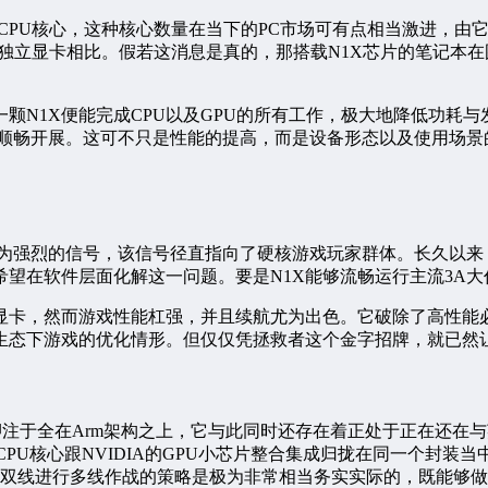
20个CPU核心，这种核心数量在当下的PC市场可有点相当激进
070独立显卡相比。假若这消息是真的，那搭载N1X芯片的笔记
颗N1X便能完成CPU以及GPU的所有工作，极大地降低功耗
上顺畅开展。这可不只是性能的提高，而是设备形态以及使用场景
为强烈的信号，该信号径直指向了硬核游戏玩家群体。长久以来，A
望在软件层面化解这一问题。要是N1X能够流畅运行主流3A
显卡，然而游戏性能杠强，并且续航尤为出色。它破除了高性能
 Arm生态下游戏的优化情形。但仅仅凭拯救者这个金字招牌，就
押注于全在Arm架构之上，它与此同时还存在着正处于正在还在与英
CPU核心跟NVIDIA的GPU小芯片整合集成归拢在同一个封
用双线进行多线作战的策略是极为非常相当务实实际的，既能够