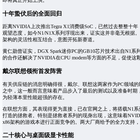
即将真正开始上演。
十年蛰伏后的全面回归
距离NVIDIA上次推出Tegra X1消费级SoC，已然过
观望态度，如今N1/N1X系列浮现出来，证实这并非毫无根据。
架构的灵活性相互结合，意图开拓新赛道。
黄仁勋曾证实，DGX Spark迷你PC的GB10芯片技术出
的合作还解决了NVIDIA在CPU modem等方面的不足
戴尔联想领衔首发阵营
有关供应链的消息明确得很，戴尔、联想这两家作为PC领域的巨
之中，这一般而言意味着产品步入了最后的测试以及准备时期
为轻薄本里性能超强的存在。
在联想方面，其表现得更为直接，已在官网之上，将搭载N1系
打造的拯救者。特别是拯救者系列的现身出现，这意味着NVI
x86架构的游戏本进行正面竞争的。两大厂商给予的全力支持
二十核心与桌面级显卡性能