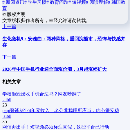
# 新闻资讯
# 学生习惯
# 教育问题
# 短视频
# 阅读理解
# 韩国教
育
©
版权声明
文章版权归作者所有，未经允许请勿转载。
上一篇
生化危机9：安魂曲：两种风格，重回浣熊市，恐怖与快感并
存
下一篇
2026年中国手机行业迎全面涨价潮，3月起涨幅扩大
相关文章
学校砸毁没收手机合法吗？网友吵翻了
aibll
23
papi酱谈毕业4年零收入：老公养我理所应当，内心很安稳
aibll
35
网信办出手！短视频必须标注真假，这些平台已行动