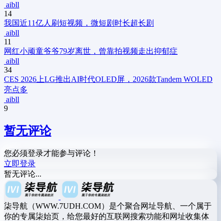
aibll
14
我国近11亿人刷短视频，微短剧时长超长剧
aibll
11
网红小顽童爷爷79岁离世，曾靠拍视频走出抑郁症
aibll
34
CES 2026上LG推出AI时代OLED屏，2026款Tandem WOLED
亮点多
aibll
9
暂无评论
您必须登录才能参与评论！
立即登录
暂无评论...
柒导航（WWW.7UDH.COM）是个聚合网址导航、一个属于
你的专属柒始页，给您最好的互联网搜索功能和网址收集体