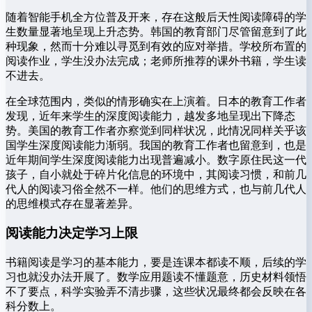
随着智能手机全方位普及开来，存在这般后天性阅读障碍的学
生数量显著地呈现上升态势。韩国的教育部门尽管留意到了此
种现象，然而十分难以寻觅到有效的应对举措。学校所布置的
阅读作业，学生没办法完成；老师所推荐的课外书籍，学生读
不进去。
在全球范围内，类似的情形确实在上演着。日本的教育工作者
发现，近年来学生的深度阅读能力，越发多地呈现出下降态
势。美国的教育工作者亦察觉到同样状况，此情况同样关乎该
国学生深度阅读能力渐弱。我国的教育工作者也留意到，也是
近年期间学生深度阅读能力出现普遍减小。数字原住民这一代
孩子，自小就处于碎片化信息的环境中，其阅读习惯，和前几
代人的阅读习俗全然不一样。他们的思维方式，也与前几代人
的思维模式存在显著差异。
阅读能力决定学习上限
书籍阅读是学习的基本能力，要是连课本都读不顺，后续的学
习也就没办法开展了。数学应用题读不懂题意，历史材料领悟
不了要点，科学实验弄不清步骤，这些状况最终都会反映在各
科分数上。