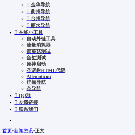
金华导航
衢州导航
台州导航
丽水导航
在线小工具
自动外链工具
流量消耗器
毒蘑菇测试
鱼缸测试
原神启动
圣诞树HTML代码
Allemoticon
柠檬导航
奈导航
QQ群
友情链接
联系我们
首页
•
新闻资讯
•
正文