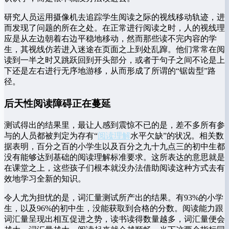
研究人员运用摄像机去追踪学生阅读之际的视线移动轨迹，进
而发现了问题的所在之处。在正常进行阅读之时，人的视线理
应是从左边朝着右边平稳地移动，然而那些读不完内容的学
生，其视线仿若进入迷途在页面之上到处乱蹿。他们常常在阅
读到一半之时又跳跃回到开头部分，或者于句子之间不论是上
下还是左右进行无序地游移，从而形成了所谓的“锯齿型”路
径。
后天性阅读障碍正在蔓延
测试得出的结果里，最让人感到震惊不已的是，差不多所有参
与的人员都被判定为存有“
阅读理解
水平欠缺”的状况。相关数
据表明，百分之百的小学生以及百分之九十九点三的初中生都
没有能够达到基础的阅读理解标准要求。这所表达的意思就是
在课堂之上，这些孩子们根本就没办法借助阅读这种方式去有
效地学习全新的知识。
令人尤为担忧的是，词汇量测试所产出的结果。有93%的小学
生，以及96%的初中生，没能获取到合格的分数。阅读能力跟
词汇量呈现出相互促进之势，读书读得数量越多，词汇量便会