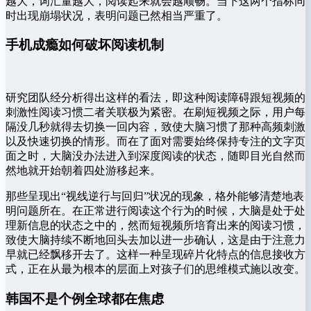
越大，词汇量越大，阅读起来就会越顺畅。当下这两个指标同
时出现崩塌状况，表明问题已然相当严重了。
手机成瘾如何破坏阅读机制
研究团队经分析得出这样的看法，即这种阅读障碍跟短视频的
刺激性阅读习惯二者关联极为紧密。在刷短视频之际，用户每
隔没几秒就得去切换一回内容，致使大脑习惯了那种高频刺激
以及快速切换的情形。而在了面对需要始终保持专注的文字页
面之时，大脑没办法进入到深度阅读的状态，随即目光自然而
然地就开始朝着四处游移起来。
那些呈现出“视线逆行与回归”状况的现象，格外能够清楚地表
明问题所在。在正常进行阅读这个行为的时候，大脑是处于处
理新信息的状态之中的，然而短视频所培育出来的阅读习惯，
致使大脑持续不断地回头去加以进一步确认，这是由于注意力
早就已经飘移开去了。这样一种呈现碎片化特点的信息接收方
式，正在从最为根本的层面上对孩子们的思维模式施以改变。
韩国不是个例全球都在焦虑