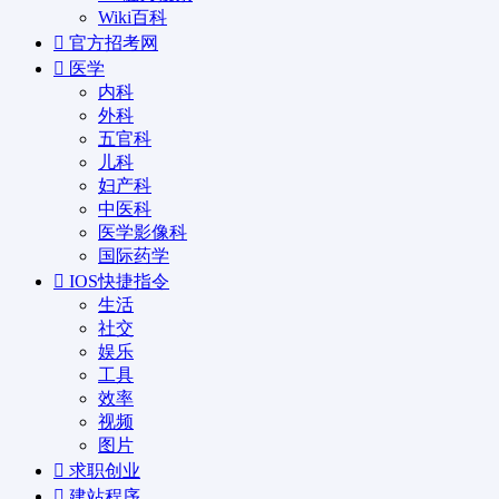
Wiki百科
官方招考网
医学
内科
外科
五官科
儿科
妇产科
中医科
医学影像科
国际药学
IOS快捷指令
生活
社交
娱乐
工具
效率
视频
图片
求职创业
建站程序