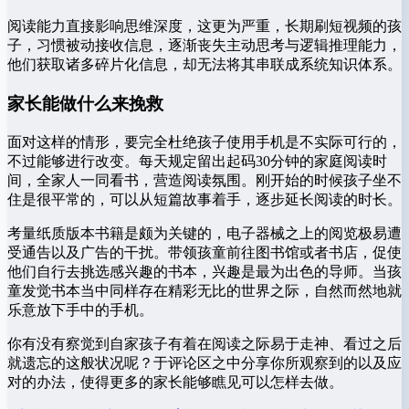
阅读能力直接影响思维深度，这更为严重，长期刷短视频的孩
子，习惯被动接收信息，逐渐丧失主动思考与逻辑推理能力，
他们获取诸多碎片化信息，却无法将其串联成系统知识体系。
家长能做什么来挽救
面对这样的情形，要完全杜绝孩子使用手机是不实际可行的，
不过能够进行改变。每天规定留出起码30分钟的家庭阅读时
间，全家人一同看书，营造阅读氛围。刚开始的时候孩子坐不
住是很平常的，可以从短篇故事着手，逐步延长阅读的时长。
考量纸质版本书籍是颇为关键的，电子器械之上的阅览极易遭
受通告以及广告的干扰。带领孩童前往图书馆或者书店，促使
他们自行去挑选感兴趣的书本，兴趣是最为出色的导师。当孩
童发觉书本当中同样存在精彩无比的世界之际，自然而然地就
乐意放下手中的手机。
你有没有察觉到自家孩子有着在阅读之际易于走神、看过之后
就遗忘的这般状况呢？于评论区之中分享你所观察到的以及应
对的办法，使得更多的家长能够瞧见可以怎样去做。