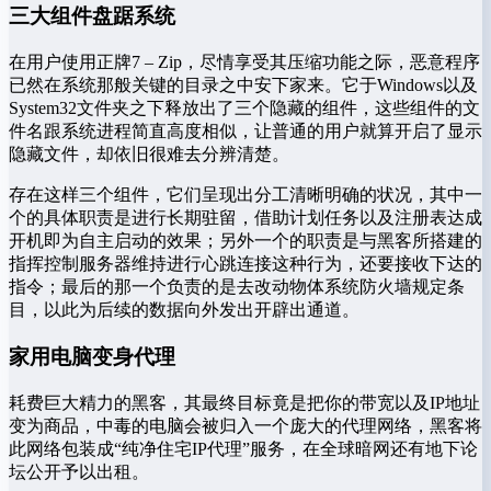
三大组件盘踞系统
在用户使用正牌7 – Zip，尽情享受其压缩功能之际，恶意程序
已然在系统那般关键的目录之中安下家来。它于Windows以及
System32文件夹之下释放出了三个隐藏的组件，这些组件的文
件名跟系统进程简直高度相似，让普通的用户就算开启了显示
隐藏文件，却依旧很难去分辨清楚。
存在这样三个组件，它们呈现出分工清晰明确的状况，其中一
个的具体职责是进行长期驻留，借助计划任务以及注册表达成
开机即为自主启动的效果；另外一个的职责是与黑客所搭建的
指挥控制服务器维持进行心跳连接这种行为，还要接收下达的
指令；最后的那一个负责的是去改动物体系统防火墙规定条
目，以此为后续的数据向外发出开辟出通道。
家用电脑变身代理
耗费巨大精力的黑客，其最终目标竟是把你的带宽以及IP地址
变为商品，中毒的电脑会被归入一个庞大的代理网络，黑客将
此网络包装成“纯净住宅IP代理”服务，在全球暗网还有地下论
坛公开予以出租。