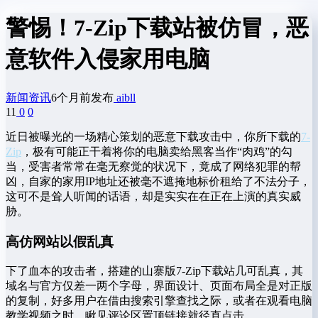
警惕！7-Zip下载站被仿冒，恶
意软件入侵家用电脑
新闻资讯
6个月前发布
aibll
11
0
0
近日被曝光的一场精心策划的恶意下载攻击中，你所下载的
7-
Zip
，极有可能正干着将你的电脑卖给黑客当作“肉鸡”的勾
当，受害者常常在毫无察觉的状况下，竟成了网络犯罪的帮
凶，自家的家用IP地址还被毫不遮掩地标价租给了不法分子，
这可不是耸人听闻的话语，却是实实在在正在上演的真实威
胁。
高仿网站以假乱真
下了血本的攻击者，搭建的山寨版7-Zip下载站几可乱真，其
域名与官方仅差一两个字母，界面设计、页面布局全是对正版
的复制，好多用户在借由搜索引擎查找之际，或者在观看电脑
教学视频之时，瞅见评论区置顶链接就径直点击。