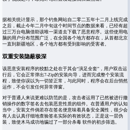
据相关统计显示，那个钓鱼网站自二零二五年十二月上线完成
之后，截止今年二月中旬这个时间节点的数据来看，已经有超
过三万台电脑借助该唯一渠道去下载了恶意程序。这些使用电
脑的用户分布范围广泛，在全国各个地方都存在，从首都北京
一直到新疆地区，各个地方都有受到影响的受害者。
双重安装隐蔽极深
该恶意安装程序的狡黠之处在于其会“演足全套”，用户双击运
行后，它会正常弹出7-Zip的安装向导，进而完成整个安装流
程，致使你误以为一切皆正常，与此同时，程序会在后台悄然
运作，不会引发任何异常弹窗。
对于普通人来说更难以防范的是，攻击者运用了已然被进行撤
销操作的数字签名去包装恶意性质的组件。在普通用户的认知
当中，安装文件倘若存在签名便意味着具备安全属性，很少会
有人去认真仔细地查验签名实际的有效状态，正是这一层伪
装，致使木马成功地骗过了一部分杀毒 软件的初步筛选。