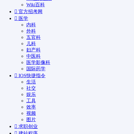
Wiki百科
官方招考网
医学
内科
外科
五官科
儿科
妇产科
中医科
医学影像科
国际药学
IOS快捷指令
生活
社交
娱乐
工具
效率
视频
图片
求职创业
建站程序