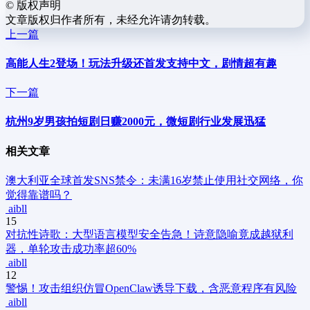
©
版权声明
文章版权归作者所有，未经允许请勿转载。
上一篇
高能人生2登场！玩法升级还首发支持中文，剧情超有趣
下一篇
杭州9岁男孩拍短剧日赚2000元，微短剧行业发展迅猛
相关文章
澳大利亚全球首发SNS禁令：未满16岁禁止使用社交网络，你
觉得靠谱吗？
aibll
15
对抗性诗歌：大型语言模型安全告急！诗意隐喻竟成越狱利
器，单轮攻击成功率超60%
aibll
12
警惕！攻击组织仿冒OpenClaw诱导下载，含恶意程序有风险
aibll