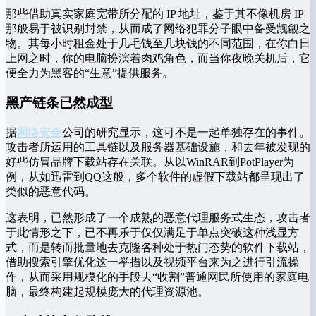
那些借助真实家庭宽带所分配的 IP 地址，鉴于其不像机房 IP
那般易于被识别封禁，从而成了网络犯罪分子眼中备受觊觎之
物。其每小时租金处于几毛钱至几块钱的不同范围，在你白日
上网之时，你的电脑扮演着肉鸡角色，而当你夜晚关机后，它
便全力为黑客的“生意”提供服务。
黑产链条已然成型
据
网络安全
公司的研究显示，这可不是一起单独存在的事件。
攻击者所运用的工具链以及服务器基础设施，和去年被发现的
好些仿冒品牌下载站存在关联。从以WinRAR到PotPlayer为
例，从如迅雷到QQ这般，多个软件的虚假下载站都呈现出了
类似的恶意代码。
这表明，已然形成了一个成熟的恶意代理服务式生态，攻击者
于此情形之下，已不再乐于仅仅满足于单点突破这种浅显方
式，而是转而批量地去克隆各种处于热门态势的软件下载站，
借助搜索引擎优化这一举措以及视频平台来为之进行引流操
作，从而采用规模化的手段去“收割”普通网民所使用的家庭电
脑，最终构建起规模庞大的代理资源池。