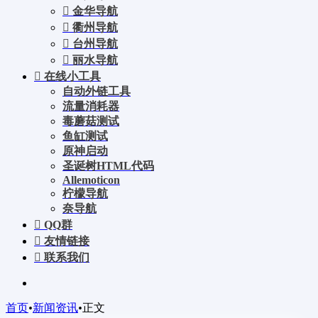
金华导航
衢州导航
台州导航
丽水导航
在线小工具
自动外链工具
流量消耗器
毒蘑菇测试
鱼缸测试
原神启动
圣诞树HTML代码
Allemoticon
柠檬导航
奈导航
QQ群
友情链接
联系我们
首页
•
新闻资讯
•
正文