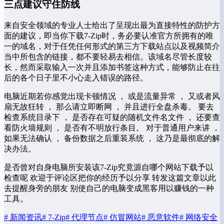
三点建议守住防线
来自安全领域的专业人士给出了呈现出最为直接特性的防护方
面的建议，即当你下载7-Zip时，务必要认准官方所拥有的唯
一的域名，对于任凭任何形式的第三方下载站点以及视频简介
当中所包含的链接，都不要轻易去相信。该域名尽管长度较
长，然而采取输入一次并且添加书签这种方式，能够防止在往
后的各个日子里不小心走入错误的路径。
电脑近期若你感觉出现卡顿情况 ， 或是流量异常 ， 又或者风
扇无故狂转 ， 那么请立即断网 ， 并且进行全盘杀毒。 要去
检查系统目录下 ， 是否存在可疑的随机文件名文件 ， 还要查
看防火墙规则 ， 是否有不明放行条目。 对于普通用户来讲 ，
如果无法确认 ， 备份数据之后重装系统 ， 这乃是最彻底的解
决办法。
是否曾对自身电脑所安装该7-Zip究竟源自哪个网站下载予以
检查呢 欢迎于评论区把你的经历予以分享 转发这篇文章以此
去提醒身旁的朋友 别使自己的电脑变成黑客用以赚钱的一种
工具。
# 新闻资讯
# 7-Zip
# 代理节点
# 仿冒网站
# 恶意软件
# 网络安全