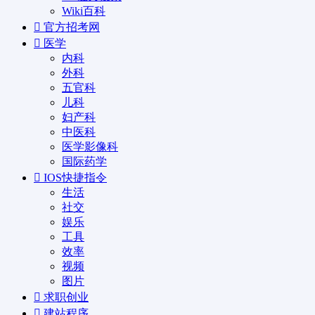
Wiki百科
官方招考网
医学
内科
外科
五官科
儿科
妇产科
中医科
医学影像科
国际药学
IOS快捷指令
生活
社交
娱乐
工具
效率
视频
图片
求职创业
建站程序