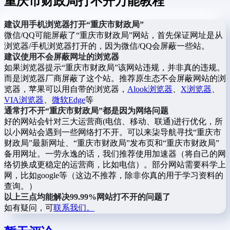
重庆市财政局打不开万能教程
建议用手机浏览器打开“重庆市财政局”
微信/QQ可能屏蔽了“重庆市财政局”网站，首先保证网址是从
浏览器/手机浏览器打开的，因为微信/QQ会屏蔽一些站。
建议使用不会屏蔽网址的浏览器
如果浏览器提示“重庆市财政局”该网站违规，并非真的违规。
而是浏览器厂商屏蔽了这个站。推荐原生态不会屏蔽网站的浏
览器，苹果可以用自带的浏览器，
Alook浏览器
、
X浏览器
、
VIA浏览器
、
微软Edge
等
通常打不开“重庆市财政局”都是因为网络问题
好的网站会针对三大运营商(电信、移动、联通)进行优化，所
以小网站会遇到一些网络打不开。可以来柒导航寻找“重庆市
财政局”最新网址、“重庆市财政局”发布页和“重庆市财政局”
备用网址。一劳永逸的话，我们推荐使用加速器（将自己的网
络切换成更稳定的运营商，比如电信）。部分网站需要科学上
网，比如google等（这边不推荐，除非你真的用于学习资料的
查询。）
以上三点均能解决99.99%网站打不开的问题了
如有疑问，可
联系我们。