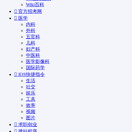
Wiki百科
官方招考网
医学
内科
外科
五官科
儿科
妇产科
中医科
医学影像科
国际药学
IOS快捷指令
生活
社交
娱乐
工具
效率
视频
图片
求职创业
建站程序