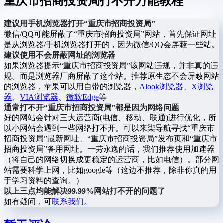
重庆市招商投资局打不开万能教程
建议用手机浏览器打开“重庆市招商投资局”
微信/QQ可能屏蔽了“重庆市招商投资局”网站，首先保证网址
是从浏览器/手机浏览器打开的，因为微信/QQ会屏蔽一些站。
建议使用不会屏蔽网址的浏览器
如果浏览器提示“重庆市招商投资局”该网站违规，并非真的违
规。而是浏览器厂商屏蔽了这个站。推荐原生态不会屏蔽网站
的浏览器，苹果可以用自带的浏览器，
Alook浏览器
、
X浏览
器
、
VIA浏览器
、
微软Edge
等
通常打不开“重庆市招商投资局”都是因为网络问题
好的网站会针对三大运营商(电信、移动、联通)进行优化，所
以小网站会遇到一些网络打不开。可以来柒导航寻找“重庆市
招商投资局”最新网址、“重庆市招商投资局”发布页和“重庆市
招商投资局”备用网址。一劳永逸的话，我们推荐使用加速器
（将自己的网络切换成更稳定的运营商，比如电信）。部分网
站需要科学上网，比如google等（这边不推荐，除非你真的用
于学习资料的查询。）
以上三点均能解决99.99%网站打不开的问题了
如有疑问，可
联系我们。