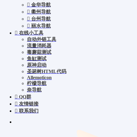
金华导航
衢州导航
台州导航
丽水导航
在线小工具
自动外链工具
流量消耗器
毒蘑菇测试
鱼缸测试
原神启动
圣诞树HTML代码
Allemoticon
柠檬导航
奈导航
QQ群
友情链接
联系我们