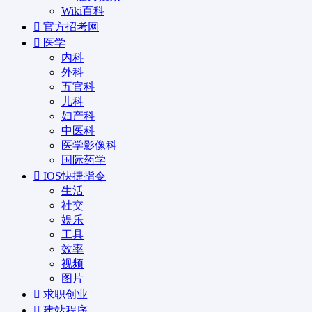
Wiki百科
官方招考网
医学
内科
外科
五官科
儿科
妇产科
中医科
医学影像科
国际药学
IOS快捷指令
生活
社交
娱乐
工具
效率
视频
图片
求职创业
建站程序