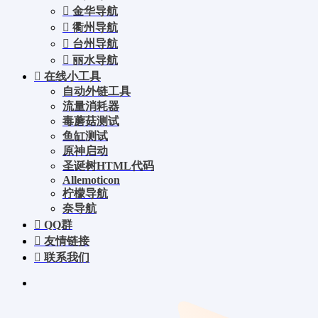
金华导航
衢州导航
台州导航
丽水导航
在线小工具
自动外链工具
流量消耗器
毒蘑菇测试
鱼缸测试
原神启动
圣诞树HTML代码
Allemoticon
柠檬导航
奈导航
QQ群
友情链接
联系我们