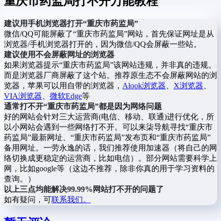
重庆市药监局打不开万能教程
建议用手机浏览器打开“重庆市药监局”
微信/QQ可能屏蔽了“重庆市药监局”网站，首先保证网址是从
浏览器/手机浏览器打开的，因为微信/QQ会屏蔽一些站。
建议使用不会屏蔽网址的浏览器
如果浏览器提示“重庆市药监局”该网站违规，并非真的违规。
而是浏览器厂商屏蔽了这个站。推荐原生态不会屏蔽网站的浏
览器，苹果可以用自带的浏览器，
Alook浏览器
、
X浏览器
、
VIA浏览器
、
微软Edge
等
通常打不开“重庆市药监局”都是因为网络问题
好的网站会针对三大运营商(电信、移动、联通)进行优化，所
以小网站会遇到一些网络打不开。可以来柒导航寻找“重庆市
药监局”最新网址、“重庆市药监局”发布页和“重庆市药监局”
备用网址。一劳永逸的话，我们推荐使用加速器（将自己的网
络切换成更稳定的运营商，比如电信）。部分网站需要科学上
网，比如google等（这边不推荐，除非你真的用于学习资料的
查询。）
以上三点均能解决99.99%网站打不开的问题了
如有疑问，可
联系我们。