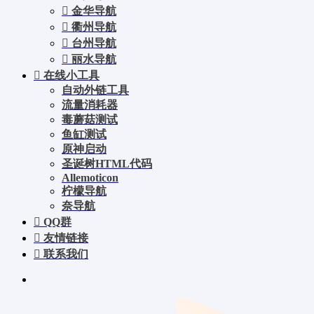
金华导航
衢州导航
台州导航
丽水导航
在线小工具
自动外链工具
流量消耗器
毒蘑菇测试
鱼缸测试
原神启动
圣诞树HTML代码
Allemoticon
柠檬导航
奈导航
QQ群
友情链接
联系我们