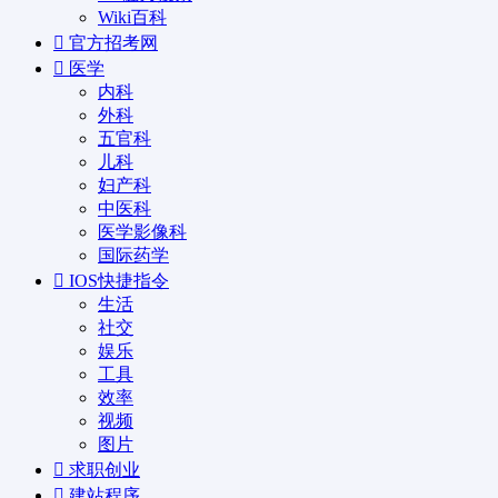
Wiki百科
官方招考网
医学
内科
外科
五官科
儿科
妇产科
中医科
医学影像科
国际药学
IOS快捷指令
生活
社交
娱乐
工具
效率
视频
图片
求职创业
建站程序