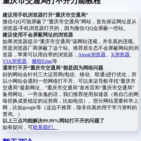
重庆市交通局打不开万能教程
建议用手机浏览器打开“重庆市交通局”
微信/QQ可能屏蔽了“重庆市交通局”网站，首先保证网址是从
浏览器/手机浏览器打开的，因为微信/QQ会屏蔽一些站。
建议使用不会屏蔽网址的浏览器
如果浏览器提示“重庆市交通局”该网站违规，并非真的违规。
而是浏览器厂商屏蔽了这个站。推荐原生态不会屏蔽网站的浏
览器，苹果可以用自带的浏览器，
Alook浏览器
、
X浏览器
、
VIA浏览器
、
微软Edge
等
通常打不开“重庆市交通局”都是因为网络问题
好的网站会针对三大运营商(电信、移动、联通)进行优化，所
以小网站会遇到一些网络打不开。可以来柒导航寻找“重庆市
交通局”最新网址、“重庆市交通局”发布页和“重庆市交通局”
备用网址。一劳永逸的话，我们推荐使用加速器（将自己的网
络切换成更稳定的运营商，比如电信）。部分网站需要科学上
网，比如google等（这边不推荐，除非你真的用于学习资料的
查询。）
以上三点均能解决99.99%网站打不开的问题了
如有疑问，可
联系我们。