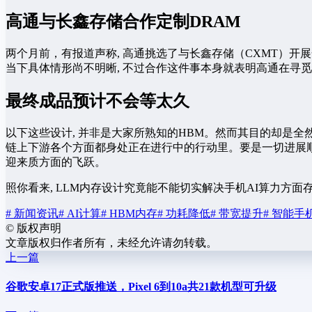
高通与长鑫存储合作定制DRAM
两个月前，有报道声称, 高通挑选了与长鑫存储（CXMT）开展合
当下具体情形尚不明晰, 不过合作这件事本身就表明高通在寻觅
最终成品预计不会等太久
以下这些设计, 并非是大家所熟知的HBM。然而其目的却是全然
链上下游各个方面都身处正在进行中的行动里。要是一切进展顺利
迎来质方面的飞跃。
照你看来, LLM内存设计究竟能不能切实解决手机AI算力方面
# 新闻资讯
# AI计算
# HBM内存
# 功耗降低
# 带宽提升
# 智能手
©
版权声明
文章版权归作者所有，未经允许请勿转载。
上一篇
谷歌安卓17正式版推送，Pixel 6到10a共21款机型可升级