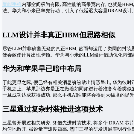
智能手机
内部空间极为有限, 高性能的高带宽内存, 也就是HB
法。华为和小米已率先行动，引入了低延迟大容量DRAM设计, 将其
LLM设计并非真正HBM但思路相似
尽管LLM并非确凿无疑的真正HBM, 然而却运用了类同的封装
便会致使计算出现卡顿。华为与小米的LLM设计借助优化内部结
华为和苹果早已暗中布局
于此更早之际, 便已经有相关消息纷纷散出情形呈出, 华为彼
手机之上。苹果那边亦是正在做着如同如进行着准备有着类似的各
一旦成功达成获得成功, 那么手机AI性能将会得到大幅度的提
三星通过复杂封装推进这项技术
三星曾开展过相关研究, 凭借先进封装技术, 将多个 DRA
均匀地散开, 虽说量产难度颇高, 然而三星的研发进展表明行