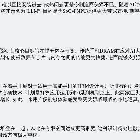
M, 难以直接安装进去, 散热问题更是令制造商头疼不已。随着AI
命名为“LLM”, 目的是为SoC和NPU提供更大带宽支持, 期望提
思路, 其核心目标旨在提升内存带宽。传统手机DRAM在应对AI大
构, 使得数据在芯片与内存之间的传输更为快捷, 进而能够支持
时正在着手开展对于适用于智能手机的HBM设计展开所进行的开
项技术, 计划是打算应用运用到20系列机型之上。此两家巨头
升增长, 如此一来用户便能够体验感受到更为流畅顺畅的本地运算
M 芯片堆叠在一起，以此在有限空间达成更高带宽, 这种设计得处
业对该方向极为重视。