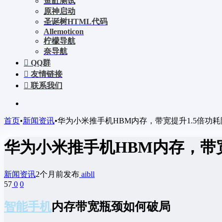
鱼缸测试
原神启动
圣诞树HTML代码
Allemoticon
柠檬导航
奈导航
QQ群
友情链接
联系我们
首页
•
新闻资讯
•
华为小米推手机HBM内存，带宽提升1.5倍功耗
华为小米推手机HBM内存，带宽
新闻资讯
2个月前发布
aibll
57
0
0
智能手机
内存带宽瓶颈如何破局