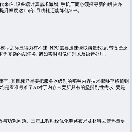
时代来临, 设备端计算需求激增, 手机厂商必须探寻新的解决办
升幅度达1.5倍, 且功耗还能降低50%。
模型之际显得力有不逮, NPU需要迅速读取海量数据, 带宽匮乏
更为复杂的AI任务, 诸如实时图像识别以及语音处理。
发事宜, 其目标乃是要把服务器级别的那种内存技术挪移至移植到
均是看准瞅准了AI对于内存带宽所具有的坚挺刚性需求, 要是
。
理散热与功耗问题。三星工程师经优化电路布局及材料去使热量更