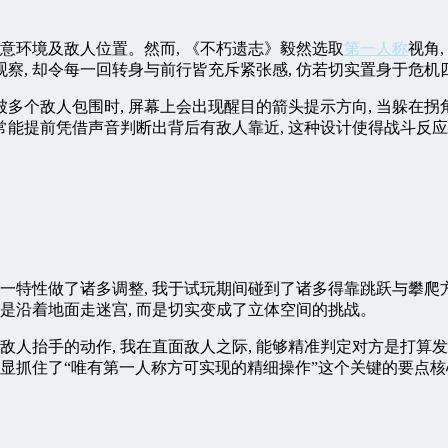
留意环境及敌人位置。然而, 《不朽遗志》毅然选取
第一人称
视角
观察, 却令每一回转身与前行皆充斥紧张感, 仿若切实置身于危
被多个敌人包围时, 屏幕上会出现醒目的箭头提示方向, 当躲在
常常能提前凭借声音判断出背后有敌人靠近, 这种设计使得战斗反
一特性做了诸多调整, 我于试玩期间碰到了诸多得靠跳跃与攀爬方
是沿着地面走迷宫, 而是切实变成了立体空间的挑战。
见敌人抬手的动作, 我在直面敌人之际, 能够精准判定对方是打算发
商明显抓住了“唯有第一人称方可实现的精细操作”这个关键的要点