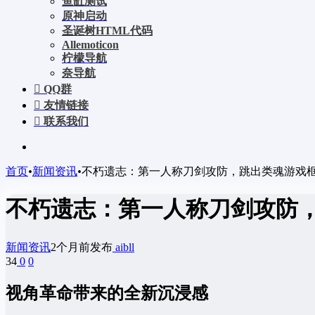
鱼缸测试
原神启动
圣诞树HTML代码
Allemoticon
柠檬导航
奈导航
QQ群
友情链接
联系我们
首页
•
新闻资讯
•
不朽遗志：第一人称刀剑攻防，跳出类魂游戏
不朽遗志：第一人称刀剑攻防
新闻资讯
2个月前发布
aibll
34
0
0
视角革命带来的全新沉浸感