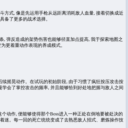
斗方式, 像是先运用手枪从远距离消耗敌人血量, 接着切换成近
都具备了更多的战术选择。
条, 弹反造成的架势伤害也能够径直加点提高, 我于探索地图之
转变为更着重动作表现的养成模式。
的后续摇晃动作。在试玩的初始阶段, 由于习惯了疯狂按压攻击按
慢慢学会了掌控攻击的频率, 并且能够恰到好处地把握与敌人之间
个动作, 便能够使得那个Boss进入一种正处在倒地要被处决的
别着迷。每一回的死亡统统变成了去熟悉敌人招式、磨炼操作技