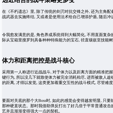
远近结合的战斗策略更多变
在《不朽遗志》里, 除了传统的剑刃对抗交锋之外, 还为主角配
战武器去实施终结, 又或者是使用法术给自己增添护盾, 随后
令我愈发满意的是, 角色养成系统得到大幅简化, 不用直面复杂
际从宝箱里搜罗到具备种种特殊能力的宝石, 径直镶嵌至技能树
体力和距离把控是战斗核心
采用第一人称进行近战战斗, 对于体力以及距离方面的精准把握,
键行为, 所以没几下就致使体力被完全消耗殆尽, 进而被敌人趁
的距离, 才得以发觉, 这类更加着重交互性的战斗模式, 尽管
要面对关底的那个大Boss时, 如此的感觉会变得越发明显, 
那种硬直状态。那时我借助弹反打出了好几倍于平常普通攻击的
艺并且渐渐变得强大一点的契机。