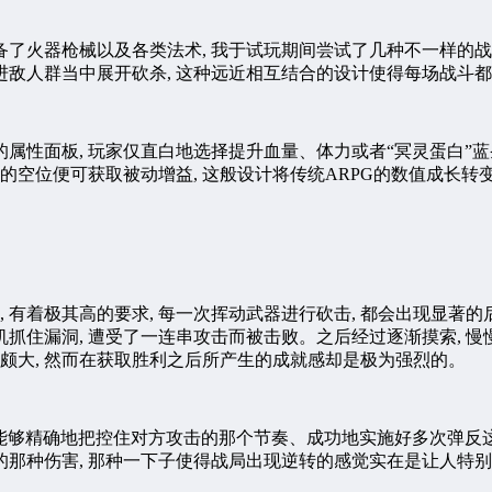
备了火器枪械以及各类法术, 我于试玩期间尝试了几种不一样的战
冲进敌人群当中展开砍杀, 这种远近相互结合的设计使得每场战斗
的属性面板, 玩家仅直白地选择提升血量、体力或者“冥灵蛋白”蓝
的空位便可获取被动增益, 这般设计将传统ARPG的数值成长
 有着极其高的要求, 每一次挥动武器进行砍击, 都会出现显著
机抓住漏洞, 遭受了一连串攻击而被击败。之后经过逐渐摸索, 
难度颇大, 然而在获取胜利之后所产生的成就感却是极为强烈的。
只要能够精确地把控住对方攻击的那个节奏、成功地实施好多次弹反这
那种伤害, 那种一下子使得战局出现逆转的感觉实在是让人特