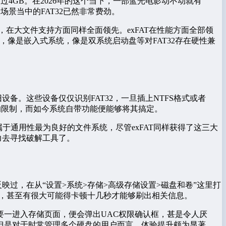
过4GB。在2026年的这个当下，一部蓝光电影动不动就有
场景当中的FAT32已然非常费劲。
，在大文件支持方面同样全面领先。exFAT在性能方面全部领
像是嵌入式系统，像是双系统启动盘等对FAT32存在硬性兼
备。这些设备仅仅识别FAT32，一旦插上NTFS格式或者
软的限制，而如今系统自带功能便能够将其搞定。
32属于通用性最为良好的文件系统，尽管exFAT同样获得了这三大
力去寻找破解工具了。
映过，在从“设置>系统>存储>高级存储设置>磁盘和卷”这里打
卷，甚至有很大可能得卡顿十几秒才能够刷出相关信息。
一进入存储页面，便会弹出UAC权限确认框，甚是令人厌
但是对于时常管理多个硬盘的用户而言，体验提升颇为显著。