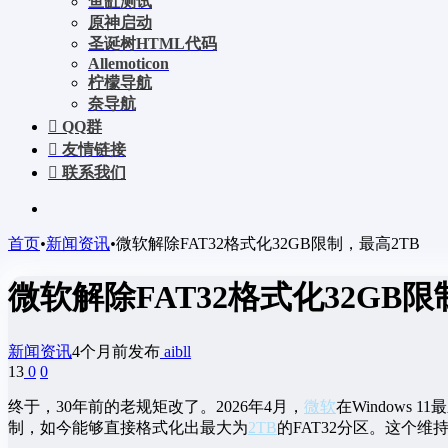
鱼缸测试
原神启动
圣诞树HTML代码
Allemoticon
柠檬导航
奈导航
QQ群
友情链接
联系我们
首页
•
新闻资讯
•
微软解除FAT32格式化32GB限制，最高2TB
微软解除FAT32格式化32GB限
新闻资讯
4个月前发布
aibll
13
0
0
终于，30年前的老规矩改了。2026年4月，
微软
在Window
制，如今能够直接格式化出最大为
2TB
的FAT32分区。这个