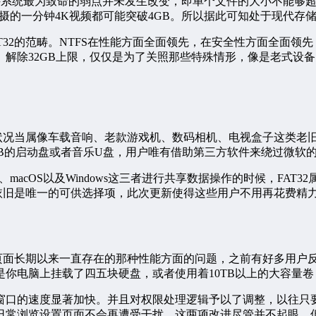
文件系统最为致命的弱点并未发生改变，即单个文件的大小不能够超
拍摄的一分钟4K视频都可能突破4GB。所以据此可知处于现代存储
32的范畴。NTFS在性能方面全面领先，在安全性方面全面领先
解除32GB上限，仅仅是为了关照那些特殊情形，像是老式设备，
状况当属像车载音响、老款游戏机、数码相机、电视盒子这类老旧设
4GB的启动盘或者音乐U盘，用户唯有借助第三方软件来绕过微
macOS以及Windows这三者进行共享数据操作的时候，FAT
2依旧是唯一的可供选择项，此次更新使得这些用户不用再花费精
页面长期以来一直存在的那种性能方面的问题，之前有好多用户反
你电脑上挂载了四五块硬盘，或者使用着10TB以上的大容量
窗口的速度显著加快。并且对权限处理逻辑予以了调整，以往只要
日常浏览设置页面不会再遭受干扰。这两项改进尽管并不起眼，