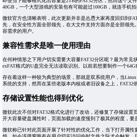
即使当下能够格式化出容量是2TB的FAT32分区，然而这个
40GB，一个大型游戏的安装包有可能超过100GB，就连手机
微软官方也清晰表明，此次更新并非是怂恿大家再度回归到FAT
先，在安全性方面全部领先，在大文件支持方面亦是全部领先。
容需求的用户。
兼容性需求是唯一使用理由
在何种情形之下用户切实需要大容量FAT32分区呢？最为常见
exFAT格式的U盘完全无法读取识别。以前若想要制作一个6
存在着这样一种较为典型的场景，那就是双系统用户，当Linux、
系统的支持，然而在某些老版本内核或者旧设备之上，FAT3
存储设置性能也得到优化
微软此次不但对FAT32格式化进行了改动，还修复了存储设置
开大容量硬盘属性时，页面加载的速度慢到了极其的程度，要是
微软称已针对此页面开展了针对性的优化工作，当下打开属性
烦。如今该弹窗唯有在用户切实访问临时文件之际才会触发，