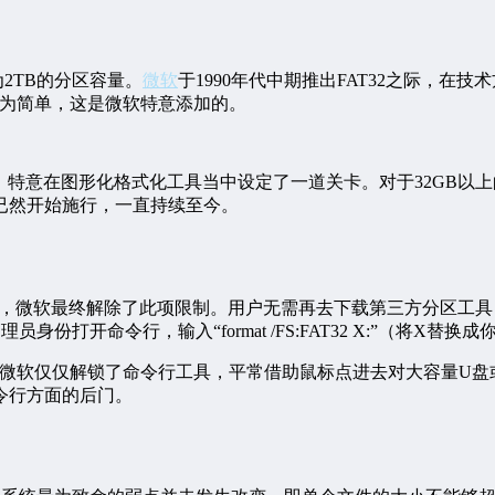
2TB的分区容量。
微软
于1990年代中期推出FAT32之际，在技
极为简单，这是微软特意添加的。
FAT，特意在图形化格式化工具当中设定了一道关卡。对于32GB以
段便已然开始施行，一直持续至今。
 26220.8165里边儿，微软最终解除了此项限制。用户无需再去下载第三方
身份打开命令行，输入“format /FS:FAT32 X:”（将X
。微软仅仅解锁了命令行工具，平常借助鼠标点进去对大容量U盘
令行方面的后门。