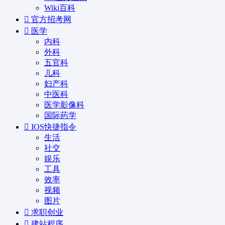
Wiki百科
官方招考网
医学
内科
外科
五官科
儿科
妇产科
中医科
医学影像科
国际药学
IOS快捷指令
生活
社交
娱乐
工具
效率
视频
图片
求职创业
建站程序