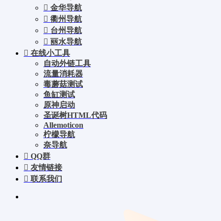
金华导航
衢州导航
台州导航
丽水导航
在线小工具
自动外链工具
流量消耗器
毒蘑菇测试
鱼缸测试
原神启动
圣诞树HTML代码
Allemoticon
柠檬导航
奈导航
QQ群
友情链接
联系我们