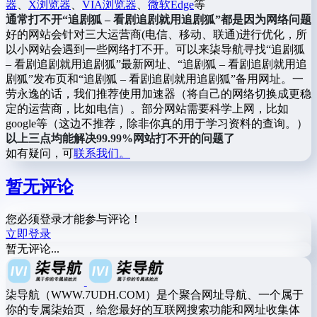
器
、
X浏览器
、
VIA浏览器
、
微软Edge
等
通常打不开“追剧狐 – 看剧追剧就用追剧狐”都是因为网络问题
好的网站会针对三大运营商(电信、移动、联通)进行优化，所
以小网站会遇到一些网络打不开。可以来柒导航寻找“追剧狐
– 看剧追剧就用追剧狐”最新网址、“追剧狐 – 看剧追剧就用追
剧狐”发布页和“追剧狐 – 看剧追剧就用追剧狐”备用网址。一
劳永逸的话，我们推荐使用加速器（将自己的网络切换成更稳
定的运营商，比如电信）。部分网站需要科学上网，比如
google等（这边不推荐，除非你真的用于学习资料的查询。）
以上三点均能解决99.99%网站打不开的问题了
如有疑问，可
联系我们。
暂无评论
您必须登录才能参与评论！
立即登录
暂无评论...
柒导航（WWW.7UDH.COM）是个聚合网址导航、一个属于
你的专属柒始页，给您最好的互联网搜索功能和网址收集体