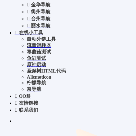
金华导航
衢州导航
台州导航
丽水导航
在线小工具
自动外链工具
流量消耗器
毒蘑菇测试
鱼缸测试
原神启动
圣诞树HTML代码
Allemoticon
柠檬导航
奈导航
QQ群
友情链接
联系我们