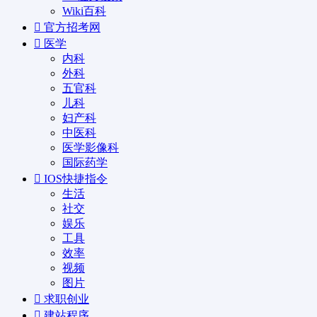
Wiki百科
官方招考网
医学
内科
外科
五官科
儿科
妇产科
中医科
医学影像科
国际药学
IOS快捷指令
生活
社交
娱乐
工具
效率
视频
图片
求职创业
建站程序