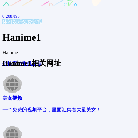
0
208,896
休闲娱乐
免费影视
Hanime1
Hanime1
Hanime1相关网址
链接直达
手机查看
美女视频
一个免费的视频平台，里面汇集着大量美女！