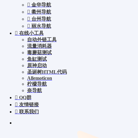
金华导航
衢州导航
台州导航
丽水导航
在线小工具
自动外链工具
流量消耗器
毒蘑菇测试
鱼缸测试
原神启动
圣诞树HTML代码
Allemoticon
柠檬导航
奈导航
QQ群
友情链接
联系我们