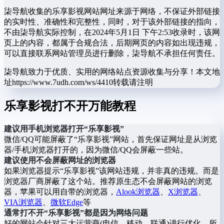
柒导航收集的乐享影视网站网址来源于网络，不保证外部链接
的实时性、准确性和完整性，同时，对于该外部链接的指向，
不由柒导航实际控制，在2024年5月1日 下午2:53收录时，该网
页上的内容，都属于合规合法，后期网页的内容如出现违规，
可以直接联系网站管理员进行删除，柒导航不承担任何责任。
柒导航致力于优质、实用的网络站点资源收集与分享！
本文地
址https://www.7udh.com/ws/4410转载请注明
乐享影视打不开万能教程
建议用手机浏览器打开“乐享影视”
微信/QQ可能屏蔽了“乐享影视”网站，首先保证网址是从浏览
器/手机浏览器打开的，因为微信/QQ会屏蔽一些站。
建议使用不会屏蔽网址的浏览器
如果浏览器提示“乐享影视”该网站违规，并非真的违规。而是
浏览器厂商屏蔽了这个站。推荐原生态不会屏蔽网站的浏览
器，苹果可以用自带的浏览器，
Alook浏览器
、
X浏览器
、
VIA浏览器
、
微软Edge
等
通常打不开“乐享影视”都是因为网络问题
好的网站会针对三大运营商(电信、移动、联通)进行优化，所