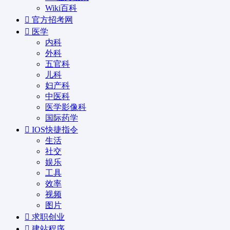
Wiki百科
官方招考网
医学
内科
外科
五官科
儿科
妇产科
中医科
医学影像科
国际药学
IOS快捷指令
生活
社交
娱乐
工具
效率
视频
图片
求职创业
建站程序