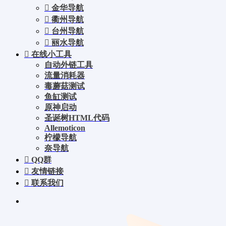
金华导航
衢州导航
台州导航
丽水导航
在线小工具
自动外链工具
流量消耗器
毒蘑菇测试
鱼缸测试
原神启动
圣诞树HTML代码
Allemoticon
柠檬导航
奈导航
QQ群
友情链接
联系我们