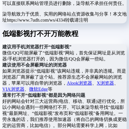
可以直接联系网站管理员进行删除，柒导航不承担任何责任。
柒导航致力于优质、实用的网络站点资源收集与分享！
本文地
址https://www.7udh.com/ws/4334转载请注明
低端影视打不开万能教程
建议用手机浏览器打开“低端影视”
微信/QQ可能屏蔽了“低端影视”网站，首先保证网址是从浏览
器/手机浏览器打开的，因为微信/QQ会屏蔽一些站。
建议使用不会屏蔽网址的浏览器
如果浏览器提示“低端影视”该网站违规，并非真的违规。而是
浏览器厂商屏蔽了这个站。推荐原生态不会屏蔽网站的浏览
器，苹果可以用自带的浏览器，
Alook浏览器
、
X浏览器
、
VIA浏览器
、
微软Edge
等
通常打不开“低端影视”都是因为网络问题
好的网站会针对三大运营商(电信、移动、联通)进行优化，所
以小网站会遇到一些网络打不开。可以来柒导航寻找“低端影
视”最新网址、“低端影视”发布页和“低端影视”备用网址。一
劳永逸的话，我们推荐使用加速器（将自己的网络切换成更稳
定的运营商，比如电信）。部分网站需要科学上网，比如