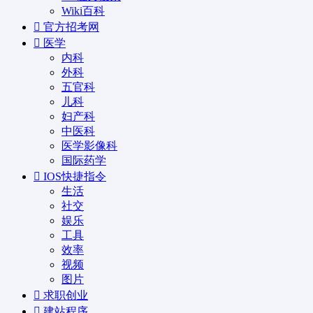
Wiki百科
官方招考网
医学
内科
外科
五官科
儿科
妇产科
中医科
医学影像科
国际药学
IOS快捷指令
生活
社交
娱乐
工具
效率
视频
图片
求职创业
建站程序