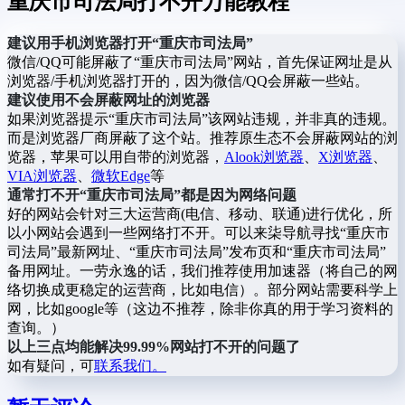
重庆市司法局打不开万能教程
建议用手机浏览器打开“重庆市司法局”
微信/QQ可能屏蔽了“重庆市司法局”网站，首先保证网址是从
浏览器/手机浏览器打开的，因为微信/QQ会屏蔽一些站。
建议使用不会屏蔽网址的浏览器
如果浏览器提示“重庆市司法局”该网站违规，并非真的违规。
而是浏览器厂商屏蔽了这个站。推荐原生态不会屏蔽网站的浏
览器，苹果可以用自带的浏览器，
Alook浏览器
、
X浏览器
、
VIA浏览器
、
微软Edge
等
通常打不开“重庆市司法局”都是因为网络问题
好的网站会针对三大运营商(电信、移动、联通)进行优化，所
以小网站会遇到一些网络打不开。可以来柒导航寻找“重庆市
司法局”最新网址、“重庆市司法局”发布页和“重庆市司法局”
备用网址。一劳永逸的话，我们推荐使用加速器（将自己的网
络切换成更稳定的运营商，比如电信）。部分网站需要科学上
网，比如google等（这边不推荐，除非你真的用于学习资料的
查询。）
以上三点均能解决99.99%网站打不开的问题了
如有疑问，可
联系我们。