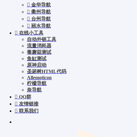
金华导航
衢州导航
台州导航
丽水导航
在线小工具
自动外链工具
流量消耗器
毒蘑菇测试
鱼缸测试
原神启动
圣诞树HTML代码
Allemoticon
柠檬导航
奈导航
QQ群
友情链接
联系我们