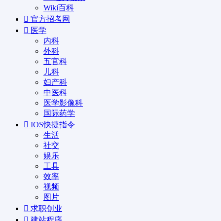
Wiki百科
官方招考网
医学
内科
外科
五官科
儿科
妇产科
中医科
医学影像科
国际药学
IOS快捷指令
生活
社交
娱乐
工具
效率
视频
图片
求职创业
建站程序