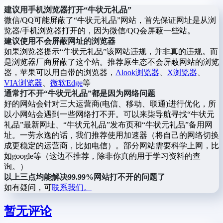
建议用手机浏览器打开“牛状元礼品”
微信/QQ可能屏蔽了“牛状元礼品”网站，首先保证网址是从浏
览器/手机浏览器打开的，因为微信/QQ会屏蔽一些站。
建议使用不会屏蔽网址的浏览器
如果浏览器提示“牛状元礼品”该网站违规，并非真的违规。而
是浏览器厂商屏蔽了这个站。推荐原生态不会屏蔽网站的浏览
器，苹果可以用自带的浏览器，
Alook浏览器
、
X浏览器
、
VIA浏览器
、
微软Edge
等
通常打不开“牛状元礼品”都是因为网络问题
好的网站会针对三大运营商(电信、移动、联通)进行优化，所
以小网站会遇到一些网络打不开。可以来柒导航寻找“牛状元
礼品”最新网址、“牛状元礼品”发布页和“牛状元礼品”备用网
址。一劳永逸的话，我们推荐使用加速器（将自己的网络切换
成更稳定的运营商，比如电信）。部分网站需要科学上网，比
如google等（这边不推荐，除非你真的用于学习资料的查
询。）
以上三点均能解决99.99%网站打不开的问题了
如有疑问，可
联系我们。
暂无评论