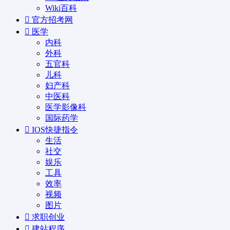
Wiki百科
官方招考网
医学
内科
外科
五官科
儿科
妇产科
中医科
医学影像科
国际药学
IOS快捷指令
生活
社交
娱乐
工具
效率
视频
图片
求职创业
建站程序