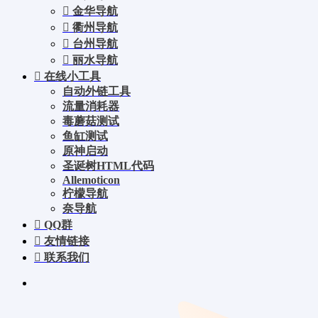
金华导航
衢州导航
台州导航
丽水导航
在线小工具
自动外链工具
流量消耗器
毒蘑菇测试
鱼缸测试
原神启动
圣诞树HTML代码
Allemoticon
柠檬导航
奈导航
QQ群
友情链接
联系我们