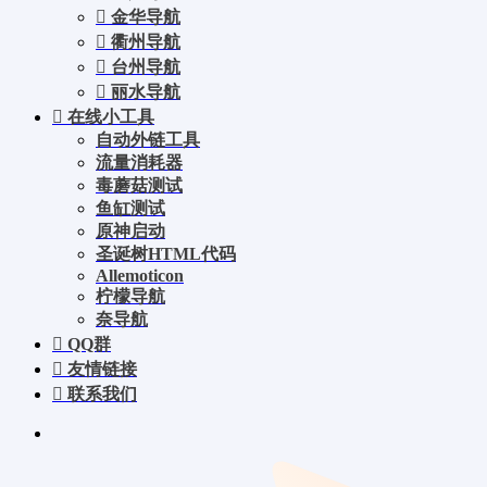
金华导航
衢州导航
台州导航
丽水导航
在线小工具
自动外链工具
流量消耗器
毒蘑菇测试
鱼缸测试
原神启动
圣诞树HTML代码
Allemoticon
柠檬导航
奈导航
QQ群
友情链接
联系我们