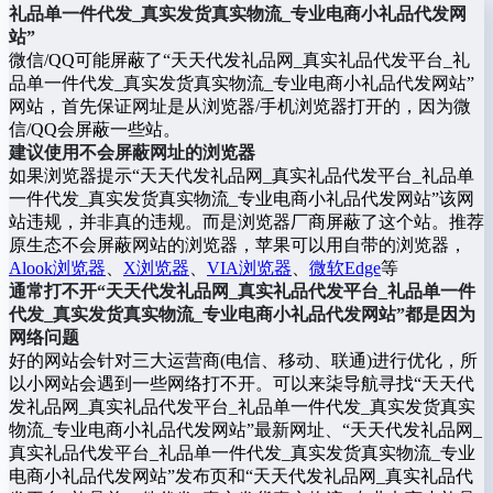
礼品单一件代发_真实发货真实物流_专业电商小礼品代发网
站”
微信/QQ可能屏蔽了“天天代发礼品网_真实礼品代发平台_礼
品单一件代发_真实发货真实物流_专业电商小礼品代发网站”
网站，首先保证网址是从浏览器/手机浏览器打开的，因为微
信/QQ会屏蔽一些站。
建议使用不会屏蔽网址的浏览器
如果浏览器提示“天天代发礼品网_真实礼品代发平台_礼品单
一件代发_真实发货真实物流_专业电商小礼品代发网站”该网
站违规，并非真的违规。而是浏览器厂商屏蔽了这个站。推荐
原生态不会屏蔽网站的浏览器，苹果可以用自带的浏览器，
Alook浏览器
、
X浏览器
、
VIA浏览器
、
微软Edge
等
通常打不开“天天代发礼品网_真实礼品代发平台_礼品单一件
代发_真实发货真实物流_专业电商小礼品代发网站”都是因为
网络问题
好的网站会针对三大运营商(电信、移动、联通)进行优化，所
以小网站会遇到一些网络打不开。可以来柒导航寻找“天天代
发礼品网_真实礼品代发平台_礼品单一件代发_真实发货真实
物流_专业电商小礼品代发网站”最新网址、“天天代发礼品网_
真实礼品代发平台_礼品单一件代发_真实发货真实物流_专业
电商小礼品代发网站”发布页和“天天代发礼品网_真实礼品代