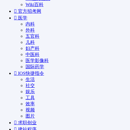
Wiki百科
官方招考网
医学
内科
外科
五官科
儿科
妇产科
中医科
医学影像科
国际药学
IOS快捷指令
生活
社交
娱乐
工具
效率
视频
图片
求职创业
建站程序