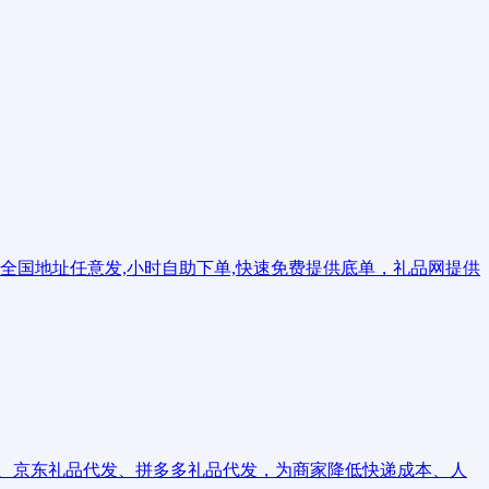
代发全国地址任意发,小时自助下单,快速免费提供底单，礼品网提供
品代发、京东礼品代发、拼多多礼品代发，为商家降低快递成本、人