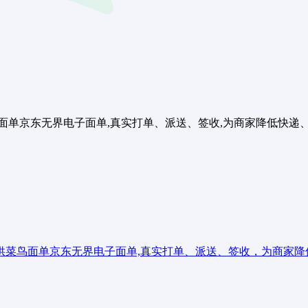
单京东无界电子面单,真实打单、派送、签收,为商家降低快递、人力
供菜鸟面单京东无界电子面单,真实打单、派送、签收，为商家降