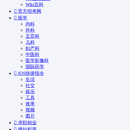
Wiki百科
官方招考网
医学
内科
外科
五官科
儿科
妇产科
中医科
医学影像科
国际药学
IOS快捷指令
生活
社交
娱乐
工具
效率
视频
图片
求职创业
建站程序