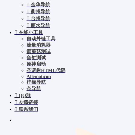
金华导航
衢州导航
台州导航
丽水导航
在线小工具
自动外链工具
流量消耗器
毒蘑菇测试
鱼缸测试
原神启动
圣诞树HTML代码
Allemoticon
柠檬导航
奈导航
QQ群
友情链接
联系我们