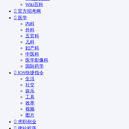
Wiki百科
官方招考网
医学
内科
外科
五官科
儿科
妇产科
中医科
医学影像科
国际药学
IOS快捷指令
生活
社交
娱乐
工具
效率
视频
图片
求职创业
建站程序