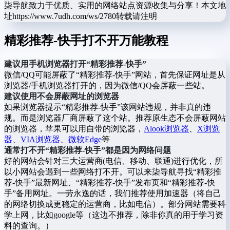
柒导航致力于优质、实用的网络站点资源收集与分享！
本文地
址https://www.7udh.com/ws/2780转载请注明
精彩推荐-快手打不开万能教程
建议用手机浏览器打开“精彩推荐-快手”
微信/QQ可能屏蔽了“精彩推荐-快手”网站，首先保证网址是从
浏览器/手机浏览器打开的，因为微信/QQ会屏蔽一些站。
建议使用不会屏蔽网址的浏览器
如果浏览器提示“精彩推荐-快手”该网站违规，并非真的违
规。而是浏览器厂商屏蔽了这个站。推荐原生态不会屏蔽网站
的浏览器，苹果可以用自带的浏览器，
Alook浏览器
、
X浏览
器
、
VIA浏览器
、
微软Edge
等
通常打不开“精彩推荐-快手”都是因为网络问题
好的网站会针对三大运营商(电信、移动、联通)进行优化，所
以小网站会遇到一些网络打不开。可以来柒导航寻找“精彩推
荐-快手”最新网址、“精彩推荐-快手”发布页和“精彩推荐-快
手”备用网址。一劳永逸的话，我们推荐使用加速器（将自己
的网络切换成更稳定的运营商，比如电信）。部分网站需要科
学上网，比如google等（这边不推荐，除非你真的用于学习资
料的查询。）