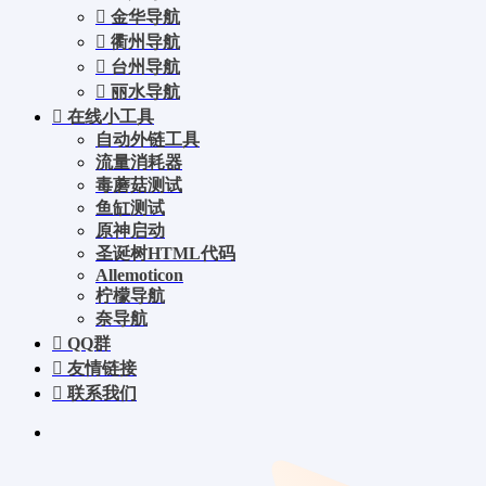
金华导航
衢州导航
台州导航
丽水导航
在线小工具
自动外链工具
流量消耗器
毒蘑菇测试
鱼缸测试
原神启动
圣诞树HTML代码
Allemoticon
柠檬导航
奈导航
QQ群
友情链接
联系我们