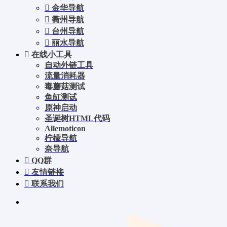
金华导航
衢州导航
台州导航
丽水导航
在线小工具
自动外链工具
流量消耗器
毒蘑菇测试
鱼缸测试
原神启动
圣诞树HTML代码
Allemoticon
柠檬导航
奈导航
QQ群
友情链接
联系我们