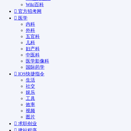
Wiki百科
官方招考网
医学
内科
外科
五官科
儿科
妇产科
中医科
医学影像科
国际药学
IOS快捷指令
生活
社交
娱乐
工具
效率
视频
图片
求职创业
建站程序