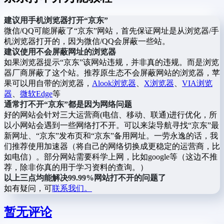
建议用手机浏览器打开“京东”
微信/QQ可能屏蔽了“京东”网站，首先保证网址是从浏览器/手
机浏览器打开的，因为微信/QQ会屏蔽一些站。
建议使用不会屏蔽网址的浏览器
如果浏览器提示“京东”该网站违规，并非真的违规。而是浏览
器厂商屏蔽了这个站。推荐原生态不会屏蔽网站的浏览器，苹
果可以用自带的浏览器，
Alook浏览器
、
X浏览器
、
VIA浏览
器
、
微软Edge
等
通常打不开“京东”都是因为网络问题
好的网站会针对三大运营商(电信、移动、联通)进行优化，所
以小网站会遇到一些网络打不开。可以来柒导航寻找“京东”最
新网址、“京东”发布页和“京东”备用网址。一劳永逸的话，我
们推荐使用加速器（将自己的网络切换成更稳定的运营商，比
如电信）。部分网站需要科学上网，比如google等（这边不推
荐，除非你真的用于学习资料的查询。）
以上三点均能解决99.99%网站打不开的问题了
如有疑问，可
联系我们。
暂无评论