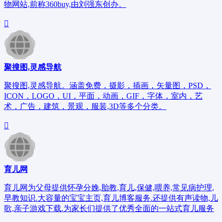
物网站,前称360buy,由刘强东创办。
聚搜图,灵感导航
聚搜图,灵感导航。涵盖免费，摄影，插画，矢量图，PSD，
ICON，LOGO，UI，平面，动画，GIF，字体，室内，艺
术，广告，建筑，景观，服装,3D等多个分类。
育儿网
育儿网为父母提供怀孕分娩,胎教,育儿,保健,喂养,常见病护理,
早教知识.大容量的宝宝主页,育儿博客服务.还提供有声读物,儿
歌,亲子游戏下载.为家长们提供了优秀全面的一站式育儿服务