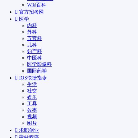
Wiki百科
官方招考网
医学
内科
外科
五官科
儿科
妇产科
中医科
医学影像科
国际药学
IOS快捷指令
生活
社交
娱乐
工具
效率
视频
图片
求职创业
建站程序