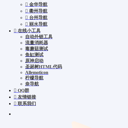
金华导航
衢州导航
台州导航
丽水导航
在线小工具
自动外链工具
流量消耗器
毒蘑菇测试
鱼缸测试
原神启动
圣诞树HTML代码
Allemoticon
柠檬导航
奈导航
QQ群
友情链接
联系我们