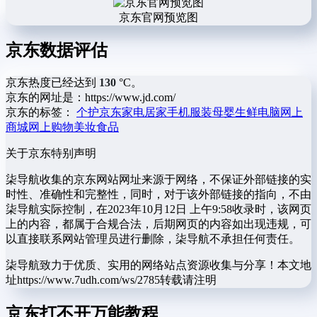
京东官网预览图
京东数据评估
京东热度已经达到
130
°C。
京东的网址是：https://www.jd.com/
京东的标签：
个护
京东
家电
居家
手机
服装
母婴
生鲜
电脑
网上
商城
网上购物
美妆
食品
关于京东
特别声明
柒导航收集的京东网站网址来源于网络，不保证外部链接的实
时性、准确性和完整性，同时，对于该外部链接的指向，不由
柒导航实际控制，在2023年10月12日 上午9:58收录时，该网页
上的内容，都属于合规合法，后期网页的内容如出现违规，可
以直接联系网站管理员进行删除，柒导航不承担任何责任。
柒导航致力于优质、实用的网络站点资源收集与分享！
本文地
址https://www.7udh.com/ws/2785转载请注明
京东打不开万能教程