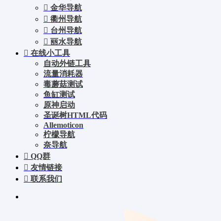
金华导航
衢州导航
台州导航
丽水导航
在线小工具
自动外链工具
流量消耗器
毒蘑菇测试
鱼缸测试
原神启动
圣诞树HTML代码
Allemoticon
柠檬导航
奈导航
QQ群
友情链接
联系我们