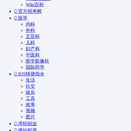
Wiki百科
官方招考网
医学
内科
外科
五官科
儿科
妇产科
中医科
医学影像科
国际药学
IOS快捷指令
生活
社交
娱乐
工具
效率
视频
图片
求职创业
建站程序