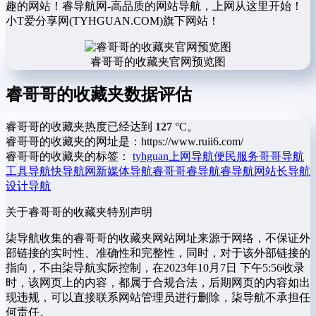
趣的网站！睿导航网-高品质的网站导航，上网从这里开始！
小T爱分享网(TYHGUAN.COM)旗下网站！
睿哥哥的收藏夹官网预览图
睿哥哥的收藏夹数据评估
睿哥哥的收藏夹热度已经达到
127
°C。
睿哥哥的收藏夹的网址是：https://www.ruii6.com/
睿哥哥的收藏夹的标签：
tyhguan
上网导航
便民服务
哥哥导航
工具导航
快导航网
新媒体导航
睿哥哥
睿导航
睿导航网
站长导航
设计导航
关于睿哥哥的收藏夹
特别声明
柒导航收集的睿哥哥的收藏夹网站网址来源于网络，不保证外
部链接的实时性、准确性和完整性，同时，对于该外部链接的
指向，不由柒导航实际控制，在2023年10月7日 下午5:56收录
时，该网页上的内容，都属于合规合法，后期网页的内容如出
现违规，可以直接联系网站管理员进行删除，柒导航不承担任
何责任。