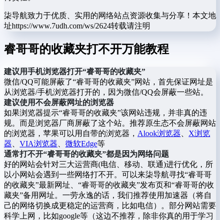
柒导航致力于优质、实用的网络站点资源收集与分享！
本文地
址https://www.7udh.com/ws/2624转载请注明
睿哥哥的收藏夹打不开万能教程
建议用手机浏览器打开“睿哥哥的收藏夹”
微信/QQ可能屏蔽了“睿哥哥的收藏夹”网站，首先保证网址是
从浏览器/手机浏览器打开的，因为微信/QQ会屏蔽一些站。
建议使用不会屏蔽网址的浏览器
如果浏览器提示“睿哥哥的收藏夹”该网站违规，并非真的违
规。而是浏览器厂商屏蔽了这个站。推荐原生态不会屏蔽网站
的浏览器，苹果可以用自带的浏览器，
Alook浏览器
、
X浏览
器
、
VIA浏览器
、
微软Edge
等
通常打不开“睿哥哥的收藏夹”都是因为网络问题
好的网站会针对三大运营商(电信、移动、联通)进行优化，所
以小网站会遇到一些网络打不开。可以来柒导航寻找“睿哥哥
的收藏夹”最新网址、“睿哥哥的收藏夹”发布页和“睿哥哥的收
藏夹”备用网址。一劳永逸的话，我们推荐使用加速器（将自
己的网络切换成更稳定的运营商，比如电信）。部分网站需要
科学上网，比如google等（这边不推荐，除非你真的用于学习