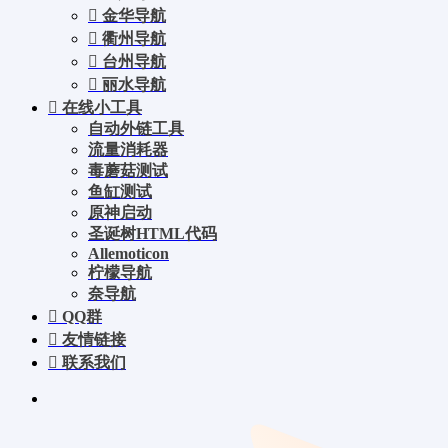
金华导航
衢州导航
台州导航
丽水导航
在线小工具
自动外链工具
流量消耗器
毒蘑菇测试
鱼缸测试
原神启动
圣诞树HTML代码
Allemoticon
柠檬导航
奈导航
QQ群
友情链接
联系我们