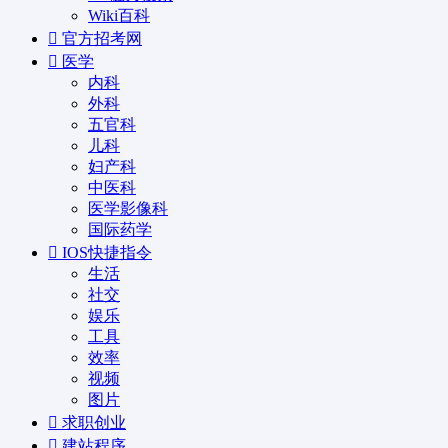
Wiki百科
官方招考网
医学
内科
外科
五官科
儿科
妇产科
中医科
医学影像科
国际药学
IOS快捷指令
生活
社交
娱乐
工具
效率
视频
图片
求职创业
建站程序