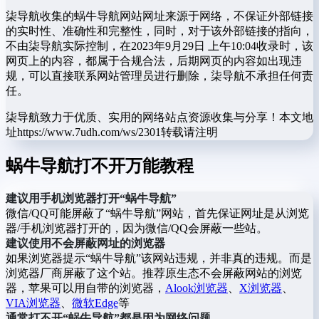
柒导航收集的蜗牛导航网站网址来源于网络，不保证外部链接
的实时性、准确性和完整性，同时，对于该外部链接的指向，
不由柒导航实际控制，在2023年9月29日 上午10:04收录时，该
网页上的内容，都属于合规合法，后期网页的内容如出现违
规，可以直接联系网站管理员进行删除，柒导航不承担任何责
任。
柒导航致力于优质、实用的网络站点资源收集与分享！
本文地
址https://www.7udh.com/ws/2301转载请注明
蜗牛导航打不开万能教程
建议用手机浏览器打开“蜗牛导航”
微信/QQ可能屏蔽了“蜗牛导航”网站，首先保证网址是从浏览
器/手机浏览器打开的，因为微信/QQ会屏蔽一些站。
建议使用不会屏蔽网址的浏览器
如果浏览器提示“蜗牛导航”该网站违规，并非真的违规。而是
浏览器厂商屏蔽了这个站。推荐原生态不会屏蔽网站的浏览
器，苹果可以用自带的浏览器，
Alook浏览器
、
X浏览器
、
VIA浏览器
、
微软Edge
等
通常打不开“蜗牛导航”都是因为网络问题