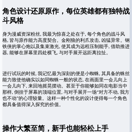
角色设计还原原作，每位英雄都有独特战
斗风格
身为漫威资深粉丝, 我最为惊喜之处在于, 每个角色的战斗风
格, 皆与原作能力高度契合。金刚狼的利爪攻击, 凶猛异常。钢
铁侠的掌心炮以及集束激光, 使其成为远程压制能手, 借助推进
器, 能够在屏幕里四处横飞, 与对手展开远距离拉扯。
进行试玩的时候, 我记忆最为深刻的便是小蜘蛛, 其具备的蛛丝
能力致使他确实以如同蜘蛛一般的状态, 在画面里一会儿向上
一会儿向下, 来回地摇晃摆动。甚至于你能够如同在电影当中
那样, 倒挂于屏幕的顶端位置, 与对手展开一场“对方不动, 我方
也不动”的心理较量。这样一种个性化的设计使得每一个角色
都具备值得深入探究的价值。
操作大繁至简，新手也能轻松上手