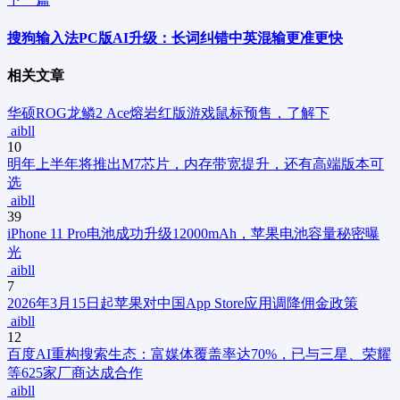
搜狗输入法PC版AI升级：长词纠错中英混输更准更快
相关文章
华硕ROG龙鳞2 Ace熔岩红版游戏鼠标预售，了解下
aibll
10
明年上半年将推出M7芯片，内存带宽提升，还有高端版本可
选
aibll
39
iPhone 11 Pro电池成功升级12000mAh，苹果电池容量秘密曝
光
aibll
7
2026年3月15日起苹果对中国App Store应用调降佣金政策
aibll
12
百度AI重构搜索生态：富媒体覆盖率达70%，已与三星、荣耀
等625家厂商达成合作
aibll