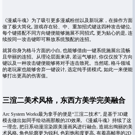
《漫威斗魂》为了吸引更多漫威粉丝以及新玩家，在操作方面
做了极大简化, 游戏存在轻、中、重加招式键这四种攻击键位,
每个键搭配不同方向键便能够施展不同招式, 更为贴心的是, 连
续按同一攻击键即可释放系统预配的连招。
就算你身为格斗方面的小白, 也能够借由一键系统施展出流畅
且华丽的连招。从理论层面来讲, 若运气够好, 你仅仅按下方向
键以及一种攻击键便能够将对手连击致死。当然喏, 格斗领域
的老玩家也能够舍弃一键设计, 选定纯手搓模式, 如此一来便能
够打出更高的伤害值。
三渲二美术风格，东西方美学完美融合
Arc System Works最为拿手的便是“三渲二技术”, 是基于3D建
模去做出如同手绘动画那般的2D效果, 《漫威斗魂》持续了这
一理念, 把日系动漫渲染跟美漫画风进行融合, 造就出绚丽的美
术风格, 角色轮廓更为锐利, 色彩饱和度更高, 有着高帧率的2D