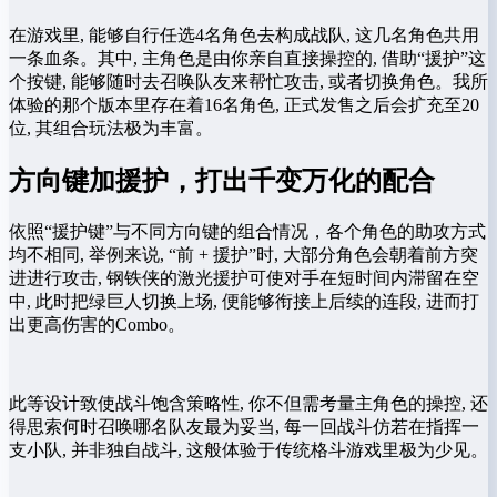
在游戏里, 能够自行任选4名角色去构成战队, 这几名角色共用
一条血条。其中, 主角色是由你亲自直接操控的, 借助“援护”这
个按键, 能够随时去召唤队友来帮忙攻击, 或者切换角色。我所
体验的那个版本里存在着16名角色, 正式发售之后会扩充至20
位, 其组合玩法极为丰富。
方向键加援护，打出千变万化的配合
依照“援护键”与不同方向键的组合情况，各个角色的助攻方式
均不相同, 举例来说, “前 + 援护”时, 大部分角色会朝着前方突
进进行攻击, 钢铁侠的激光援护可使对手在短时间内滞留在空
中, 此时把绿巨人切换上场, 便能够衔接上后续的连段, 进而打
出更高伤害的Combo。
此等设计致使战斗饱含策略性, 你不但需考量主角色的操控, 还
得思索何时召唤哪名队友最为妥当, 每一回战斗仿若在指挥一
支小队, 并非独自战斗, 这般体验于传统格斗游戏里极为少见。