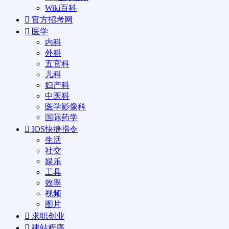
Wiki百科
官方招考网
医学
内科
外科
五官科
儿科
妇产科
中医科
医学影像科
国际药学
IOS快捷指令
生活
社交
娱乐
工具
效率
视频
图片
求职创业
建站程序