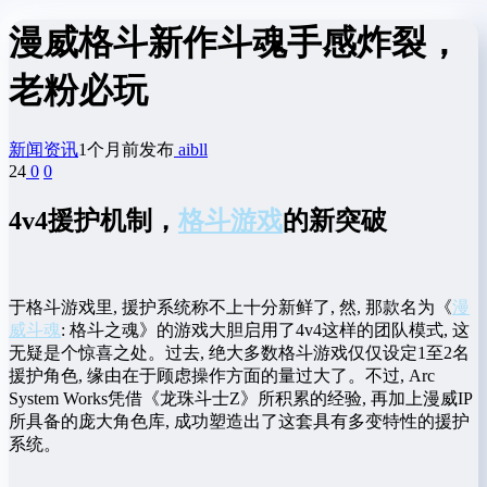
漫威格斗新作斗魂手感炸裂，
老粉必玩
新闻资讯
1个月前发布
aibll
24
0
0
4v4援护机制，
格斗游戏
的新突破
于格斗游戏里, 援护系统称不上十分新鲜了, 然, 那款名为《
漫
威斗魂
: 格斗之魂》的游戏大胆启用了4v4这样的团队模式, 这
无疑是个惊喜之处。过去, 绝大多数格斗游戏仅仅设定1至2名
援护角色, 缘由在于顾虑操作方面的量过大了。不过, Arc
System Works凭借《龙珠斗士Z》所积累的经验, 再加上漫威IP
所具备的庞大角色库, 成功塑造出了这套具有多变特性的援护
系统。