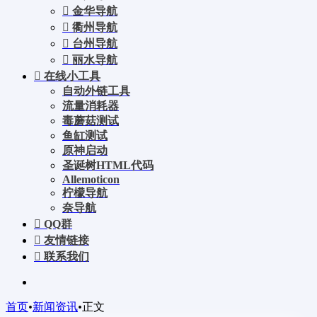
金华导航
衢州导航
台州导航
丽水导航
在线小工具
自动外链工具
流量消耗器
毒蘑菇测试
鱼缸测试
原神启动
圣诞树HTML代码
Allemoticon
柠檬导航
奈导航
QQ群
友情链接
联系我们
首页
•
新闻资讯
•
正文