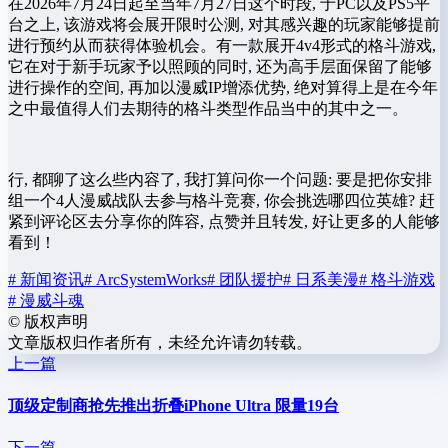
在2026年7月24日起至当年7月27日这个时段, 于PC以及PS5平
台之上, 该游戏将会展开限时公测, 对其感兴趣的玩家能够提前
进行预约从而获得体验机会。有一款展开4v4形式的格斗游戏,
它在对于新手玩家予以照顾的同时, 还为高手层面保留了能够
进行操作的空间, 再加以漫威IP增添优势, 绝对算得上是在今年
之中最值得人们去期待的格斗类型作品当中的其中之一。
行, 都聊了这么些内容了, 我打算问你一个问题: 要是把你安排
组一个4人漫威战队去参与格斗竞赛, 你会挑选哪四位英雄? 赶
紧到评论区去分享你的阵容, 点赞并且转发, 好让更多的人能够
看到！
# 新闻资讯
# ArcSystemWorks
# 团队援护
# 日系美漫
# 格斗游戏
# 漫威斗魂
©
版权声明
文章版权归作者所有，未经允许请勿转载。
上一篇
顶级定制商抢先推出折叠iPhone Ultra 限量19台
下一篇