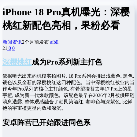
iPhone 18 Pro真机曝光：深樱
桃红新配色亮相，果粉必看
新闻资讯
2个月前发布
aibll
21
0
0
深樱桃红
成为Pro系列新主打色
依据曝光出来的机模实拍图片, 18 Pro系列会推出浅蓝色, 黑色,
银色以及全新的深樱桃红这四种配色。当中深樱桃红被业内当
作今年Pro系列的核心主打颜色, 有希望接替去年17 Pro上的星
宇橙, 成为新一代爆款颜色。该配色最早在2026年2月被供应链
消息透露, 整体观感融合了勃艮第酒红, 咖啡色与深紫色, 比鲜
艳的宇宙橙更显内敛和深沉。
安卓阵营已开始跟进同色系