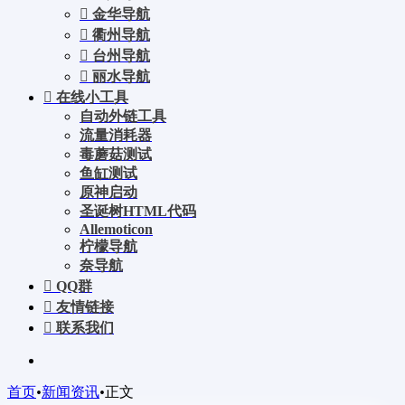
金华导航
衢州导航
台州导航
丽水导航
在线小工具
自动外链工具
流量消耗器
毒蘑菇测试
鱼缸测试
原神启动
圣诞树HTML代码
Allemoticon
柠檬导航
奈导航
QQ群
友情链接
联系我们
首页
•
新闻资讯
•
正文