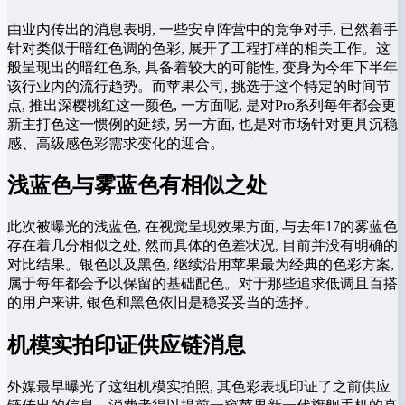
由业内传出的消息表明, 一些安卓阵营中的竞争对手, 已然着手
针对类似于暗红色调的色彩, 展开了工程打样的相关工作。这
般呈现出的暗红色系, 具备着较大的可能性, 变身为今年下半年
该行业内的流行趋势。而苹果公司, 挑选于这个特定的时间节
点, 推出深樱桃红这一颜色, 一方面呢, 是对Pro系列每年都会更
新主打色这一惯例的延续, 另一方面, 也是对市场针对更具沉稳
感、高级感色彩需求变化的迎合。
浅蓝色与雾蓝色有相似之处
此次被曝光的浅蓝色, 在视觉呈现效果方面, 与去年17的雾蓝色
存在着几分相似之处, 然而具体的色差状况, 目前并没有明确的
对比结果。银色以及黑色, 继续沿用苹果最为经典的色彩方案,
属于每年都会予以保留的基础配色。对于那些追求低调且百搭
的用户来讲, 银色和黑色依旧是稳妥妥当的选择。
机模实拍印证供应链消息
外媒最早曝光了这组机模实拍照, 其色彩表现印证了之前供应