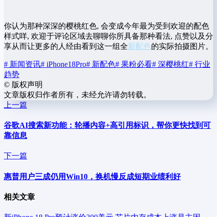
你认为那种深深的樱桃红色, 会变成今年最为受到欢迎的配色
样式咩, 欢迎于评论区域去聊聊你所具备那种看法, 点赞以及分
享从而让更多的人经由看到这一组全
新配色
的实际拍摄图片。
# 新闻资讯
# iPhone18Pro
# 新配色
# 果粉必看
# 深樱桃红
# 行业
趋势
©
版权声明
文章版权归作者所有，未经允许请勿转载。
上一篇
谷歌AI搜索新功能：轮播内容+高引用标识，帮你更快找到可
靠信息
下一篇
惠普用户三成仍用Win10，换机慢反成短期业绩利好
相关文章