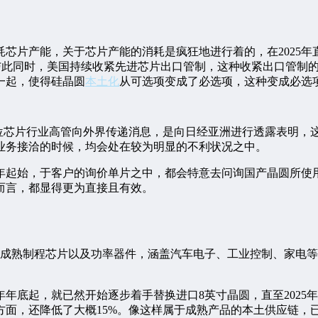
片产能，关于芯片产能的消耗是疯狂地进行着的，在2025年直
的，与此同时，美国持续收紧先进芯片出口管制，这种收紧出口管
一起，使得硅晶圆
本土化
从可选项变成了必选项，这种变成必选
多位芯片行业高管向外界传递消息，是向日经亚洲进行透露表明，
业务接洽的时候，均会处在较为明显的不利状况之中。
半年起始，于客户的询价单片之中，都会特意去问询国产晶圆所
而言，都显得更为直接且有效。
造成熟制程芯片以及功率器件，涵盖汽车电子、工业控制、家电等
年年底起，就已然开始逐步着手替换进口8英寸晶圆，直至2025
面，还降低了大概15%。像这样属于成熟产品的本土供应链，