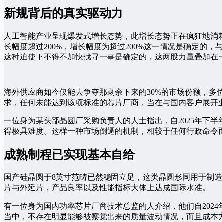
新规背后的真实驱动力
人工智能产业呈现爆发式增长态势，此增长态势正在疯狂地消耗芯
长幅度超过200%，增长幅度为超过200%这一情况是确定
这种迫使下不得不加快找寻一事是确定的，这两股力量叠加在
海外供应商如今仅能去争夺那剩余下来的30%的市场份额，
求，任何未能达到该项标准的芯片厂商，当在与国内客户展开
一位身为某头部晶圆厂采购负责人的人士指出，自2025年下
得极具难度。这样一种市场倒逼的机制，相较于任何行政命令
成熟制程已实现基本自给
国产硅晶圆于8英寸范畴已然稳固立足，这类晶圆形同用于制
片与外延片，产品良率以及性能指标大体上达成国际水准。
有一位身为国内功率芯片厂商技术总监的人介绍，他们自2024
当中，不存在明显能够被察觉出来的质量波动情况，而且成本方