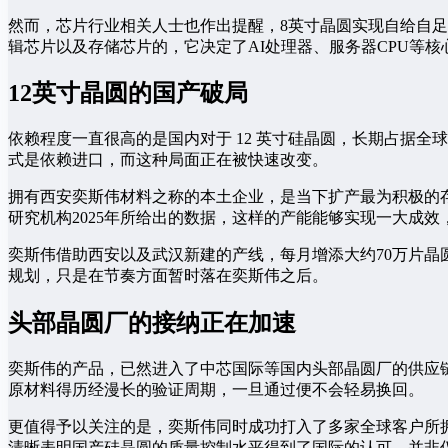
然而，芯片行业相关人士也作出提醒，8英寸晶圆实现自给自足
辑芯片以及存储芯片的，它决定了AI处理器、服务器CPU等
12英寸晶圆的国产破局
依赖程度一直很高的是国内对于 12 英寸硅晶圆，长期占据
式是依赖进口，而这种局面正在被快速改变。
拥有西安奕斯伟材料之称的本土企业，是当下扩产最为积极的存在
研究机构2025年所给出的数据，这样的产能能够实现一大成效
奕斯伟借助西安以及武汉新建的产线，每月增添大约70万片
规划，只是在节奏方面暂时落在奕斯伟之后。
头部晶圆厂的接纳正在加速
奕斯伟的产品，已然进入了中芯国际等国内头部晶圆厂的供应
原材料得历经漫长的验证周期，一旦通过便不会轻易换回。
更值得予以关注的是，奕斯伟同时成功打入了多家全球客户所
清晰表明国产硅晶圆的质量控制水平得到了国际的认可，并非