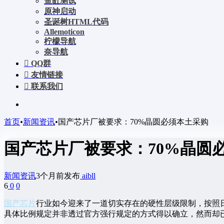
鱼缸测试
原神启动
圣诞树HTML代码
Allemoticon
柠檬导航
奈导航
QQ群
友情链接
联系我们
首页
•
新闻资讯
•
国产芯片厂被要求：70%晶圆必须本土采购
国产芯片厂被要求：70%晶圆
新闻资讯
3个月前发布
aibll
6
0
0
国产芯片
行业如今迎来了一道切实存在的硬性层级限制，按照日
具体比例规定并非透过官方强行规定的方式得以确立，然而却