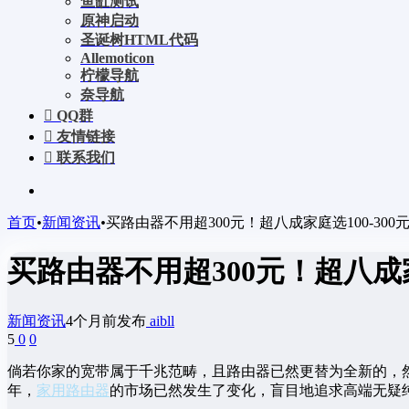
鱼缸测试
原神启动
圣诞树HTML代码
Allemoticon
柠檬导航
奈导航
QQ群
友情链接
联系我们
首页
•
新闻资讯
•
买路由器不用超300元！超八成家庭选100-300
买路由器不用超300元！超八成家
新闻资讯
4个月前发布
aibll
5
0
0
倘若你家的宽带属于千兆范畴，且路由器已然更替为全新的，然
年，
家用路由器
的市场已然发生了变化，盲目地追求高端无疑