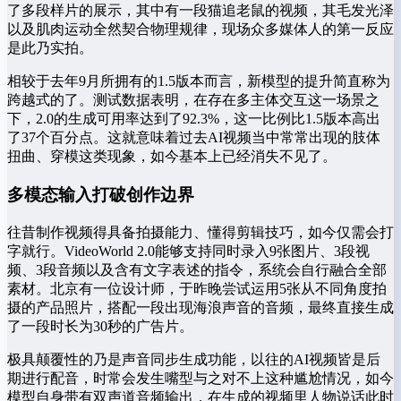
了多段样片的展示，其中有一段猫追老鼠的视频，其毛发光泽
以及肌肉运动全然契合物理规律，现场众多媒体人的第一反应
是此乃实拍。
相较于去年9月所拥有的1.5版本而言，新模型的提升简直称为
跨越式的了。测试数据表明，在存在多主体交互这一场景之
下，2.0的生成可用率达到了92.3%，这一比例比1.5版本高出
了37个百分点。这就意味着过去AI视频当中常常出现的肢体
扭曲、穿模这类现象，如今基本上已经消失不见了。
多模态输入打破创作边界
往昔制作视频得具备拍摄能力、懂得剪辑技巧，如今仅需会打
字就行。VideoWorld 2.0能够支持同时录入9张图片、3段视
频、3段音频以及含有文字表述的指令，系统会自行融合全部
素材。北京有一位设计师，于昨晚尝试运用5张从不同角度拍
摄的产品照片，搭配一段出现海浪声音的音频，最终直接生成
了一段时长为30秒的广告片。
极具颠覆性的乃是声音同步生成功能，以往的AI视频皆是后
期进行配音，时常会发生嘴型与之对不上这种尴尬情况，如今
模型自身带有双声道音频输出，在生成的视频里人物说话此时