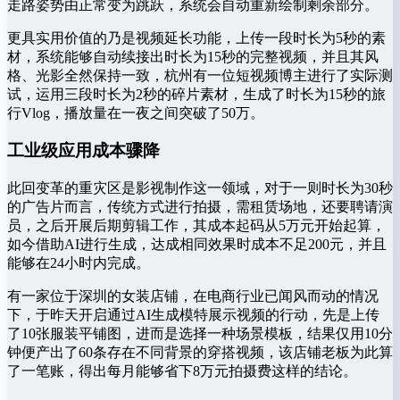
走路姿势由正常变为跳跃，系统会自动重新绘制剩余部分。
更具实用价值的乃是视频延长功能，上传一段时长为5秒的素
材，系统能够自动续接出时长为15秒的完整视频，并且其风
格、光影全然保持一致，杭州有一位短视频博主进行了实际测
试，运用三段时长为2秒的碎片素材，生成了时长为15秒的旅
行Vlog，播放量在一夜之间突破了50万。
工业级应用成本骤降
此回变革的重灾区是影视制作这一领域，对于一则时长为30秒
的广告片而言，传统方式进行拍摄，需租赁场地，还要聘请演
员，之后开展后期剪辑工作，其成本起码从5万元开始起算，
如今借助AI进行生成，达成相同效果时成本不足200元，并且
能够在24小时内完成。
有一家位于深圳的女装店铺，在电商行业已闻风而动的情况
下，于昨天开启通过AI生成模特展示视频的行动，先是上传
了10张服装平铺图，进而是选择一种场景模板，结果仅用10分
钟便产出了60条存在不同背景的穿搭视频，该店铺老板为此算
了一笔账，得出每月能够省下8万元拍摄费这样的结论。