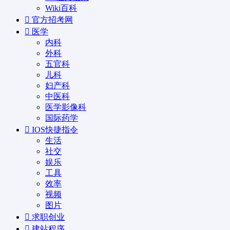
Wiki百科
官方招考网
医学
内科
外科
五官科
儿科
妇产科
中医科
医学影像科
国际药学
IOS快捷指令
生活
社交
娱乐
工具
效率
视频
图片
求职创业
建站程序