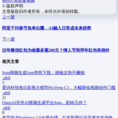
创作
# 高质量视频
©
版权声明
文章版权归作者所有，未经允许请勿转载。
上一篇
阿里千问春节免单出圈，AI融入日常成未来趋势
下一篇
过年微信红包为啥最多塞200元？情人节和拜年红包有例外
相关文章
Sora视频生成App突然下线：烧钱太快不赚钱
aibll
3
爱诗科技推出影视大模型PixVerse C1，大幅降低视频创作门槛
aibll
11
OpenAI关停AI视频生成平台Sora，影响几何？
aibll
9
春节前夕Seedance 2.0火爆全球，引发影视行业及资本市场热