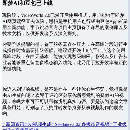
即梦AI和豆包已上线
现阶段，VideoWorld 2.0已然开启使用模式，用户能够于即梦
AI网页端径直去体验，哪怕是手机用户也行经由豆包App来调
用全新功能，字节跳动官方项目主页预备了详尽的案例库以及
技术文档，以供开发者予以深入探究。
需要予以提醒的是，鉴于服务器存在压力，在高峰时段进行生
成操作时将需要排队等候。建议避开晚上8点至11点这个使用
高峰时段，在白天基本上能够实现秒级响应。影视以及广告从
业者能够重点留意多模态输入功能，此乃用于拉开效率差距的
关键功能。
你近来刷过的视频，是不是存在一些让你心生怀疑，觉得像是
由AI生成的呢？欢迎于评论区分享你所察觉到的疑似AI的视
频，瞧瞧大家可不可以帮你辨别真实与否。要是认为这篇文章
具备用处，可别忘了点赞并转发给身旁从事视频制作的朋友
哟。
# 新闻资讯
# AI视频生成
# Seedance2.0
# 多模态音视频
# 工业级