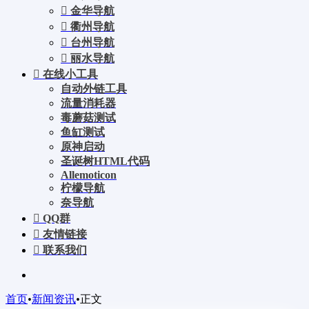
金华导航
衢州导航
台州导航
丽水导航
在线小工具
自动外链工具
流量消耗器
毒蘑菇测试
鱼缸测试
原神启动
圣诞树HTML代码
Allemoticon
柠檬导航
奈导航
QQ群
友情链接
联系我们
首页
•
新闻资讯
•
正文