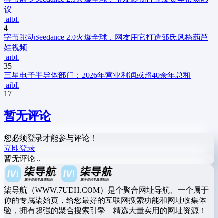
议
aibll
4
字节跳动Seedance 2.0火爆全球，网友用它打造邵氏风格葫芦
娃视频
aibll
35
三星电子半导体部门：2026年营业利润或超40余年总和
aibll
17
暂无评论
您必须登录才能参与评论！
立即登录
暂无评论...
柒导航（WWW.7UDH.COM）是个聚合网址导航、一个属于
你的专属柒始页，给您最好的互联网搜索功能和网址收集体
验，拥有超强的聚合搜索引擎，精选大量实用的网址资源！