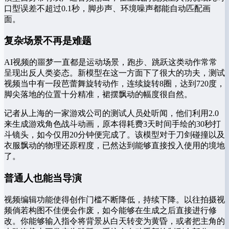
口型误差不超过0.1秒，脚步声、环境噪声都能自动匹配画
面。
复杂场景不再是难题
AI视频的噩梦一直都是运动场景，跑步、跳跃这类动作常常
呈现出反人类姿态。新模型在这一方面下了很大的功夫，测试
视频当中有一段芭蕾舞旋转动作，连续旋转8圈，达到720度，
脚尖落地的位置十分精准，裙摆飘动的幅度很自然。
记者从上海的一家游戏公司的测试人员处听闻，他们利用2.0
来生成游戏角色战斗动画，原本得耗费3天时间手绘的30秒打
斗镜头，如今仅用20分钟便完成了。该模型对于刀剑碰撞以及
衣服飘动的物理还原程度，已然达到能够直接投入使用的境地
了。
普通人也能当导演
视频编辑功能使得创作门槛不断降低，持续下降。以往拍摄视
频倘若构图不佳便会作废，如今能够在生成之后直接进行修
改。你能够输入指令将背景从白天转变为黄昏，或者把主角的