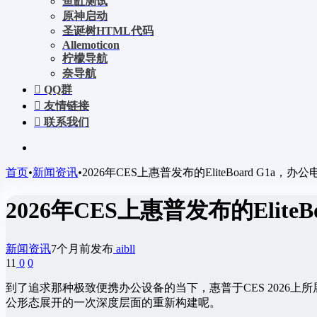
鱼缸测试
原神启动
圣诞树HTML代码
Allemoticon
柠檬导航
奈导航
QQ群
友情链接
联系我们
首页
•
新闻资讯
•
2026年CES上惠普发布的EliteBoard G1a，
2026年CES上惠普发布的Elite
新闻资讯
7个月前发布
aibll
11
0
0
到了追求那种极致便携办公设备的当下，惠普于CES 2026上
公形态展开的一次深度层面的重新构建呢。