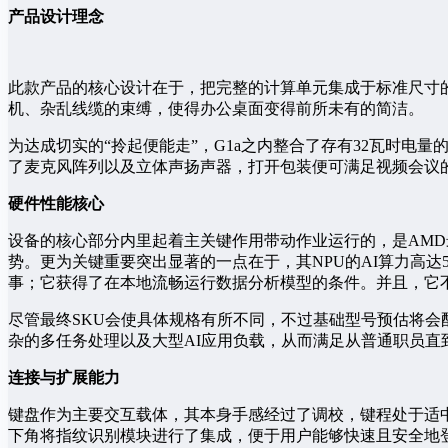
产品设计理念
此款产品的核心设计在于，把完整的计算单元集成于标准尺寸
机、杂乱线缆的束缚，使得办公桌面变得前所未有的简洁。
为达成切实的“拎起便能走”，G1a之内整合了存有32瓦时
了麦克风阵列以及立体声扬声器，打开包装便可满足视频会议
硬件性能核心
设备的核心部分内里起着主关键作用带动作业运行的，是AMD最新推
势。更为关键重要突出显著的一点在于，其NPU的AI算力高达
事；它获得了在本地流畅运行数据分析模型的条件。并且，它
尽管最终SKU会使具体规格有所不同，不过基础型号预估将会配备16G
杂的多任务处理以及大型AI应用负载，从而满足从普通职员直
连接与扩展能力
键盘作为主要交互载体，其本身手感经过了调校，键程处于适中
下角将指纹识别模块进行了集成，便于用户能够快速且安全地