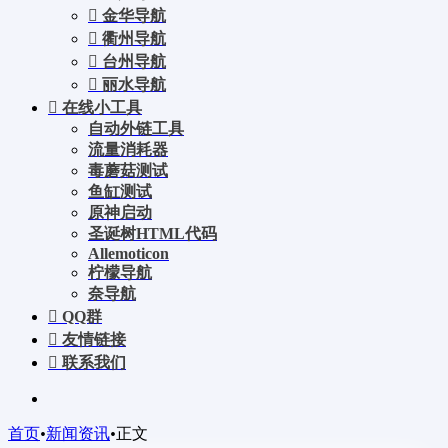
金华导航
衢州导航
台州导航
丽水导航
在线小工具
自动外链工具
流量消耗器
毒蘑菇测试
鱼缸测试
原神启动
圣诞树HTML代码
Allemoticon
柠檬导航
奈导航
QQ群
友情链接
联系我们
首页
•
新闻资讯
•
正文