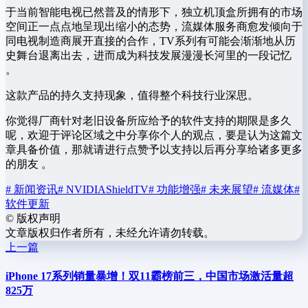
于当前智能电视已然普及的情形下，独立机顶盒所拥有的市场
空间正一点点地呈现出缩小的态势，流媒体服务商愈发倾向于
同电视制造商展开直接的合作，TV系列有可能会渐渐地从历
史舞台退离出去，进而成为科技发展漫漫长河里的一段记忆
。
这款产品的持久支持现象，值得整个科技行业深思。
你觉得厂商针对老旧设备所应给予的软件支持的期限是多久
呢，欢迎于评论区域之中分享你个人的观点，要是认为这篇文
章具备价值，那就请进行点赞予以支持以后再分享给诸多更多
的朋友 。
# 新闻资讯
# NVIDIAShieldTV
# 功能增强
# 未来展望
# 流媒体
#
软件更新
©
版权声明
文章版权归作者所有，未经允许请勿转载。
上一篇
iPhone 17系列销量暴增！双11霸榜前三，中国市场激活量超
825万