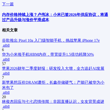
下一篇
内存价格持续上涨？卢伟冰：小米已签2026年供应协议，将通
过产品升级与涨价平滑成本
相关文章
谷歌推出 Pixel 10a 入门级智能手机，挑战苹果 iPhone 17e
aibll
6
华为小米推手机HBM内存，带宽提升1.5倍功耗降50%
aibll
57
苹果2026财年二季度财报：研发投入大增，全力追赶AI发展
aibll
7
新
苹果想压价DRAM遭拒，长鑫存储硬气：产能已被华为小
米包了
aibll
20
林俊杰回应与七七恋情传闻：非因直播认识，女友背景成谜
aibll