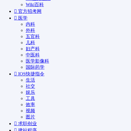
Wiki百科
官方招考网
医学
内科
外科
五官科
儿科
妇产科
中医科
医学影像科
国际药学
IOS快捷指令
生活
社交
娱乐
工具
效率
视频
图片
求职创业
建站程序