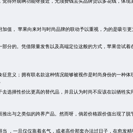
，觉得外观啊功能呀接近，无须费钱去买品牌货以多花钱，体现
加值， 苹果向来对与时尚品牌的联动予以重视，为的是吸引更
一部分的。凭借限量发售以及高端定位这般的方式，苹果尝试着
象征意义；拥有联名款这种情况能够被视作是时尚身份的一种体
。
于去选择性价比更高的替代品，并且认为时尚不应该在以牺牲实用
而推出与之类似的跨界产品。然而呀，倘若价格跟价值出现了脱
当 ，一旦仅仅靠着名气，或者高价那套办法过日子，在愈发精明