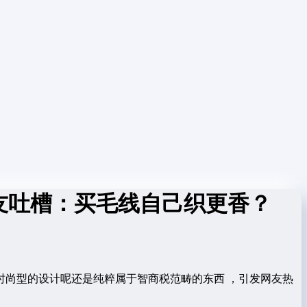
议，网友吐槽：买毛线自己织更香？
时尚型的设计呢还是纯粹属于智商税范畴的东西 ，引发网友热