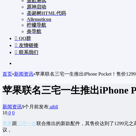
鱼缸测试
原神启动
圣诞树HTML代码
Allemoticon
柠檬导航
奈导航
QQ群
友情链接
联系我们
首页
•
新闻资讯
•
苹果联名三宅一生推出iPhone Pocket！售
苹果联名三宅一生推出iPhone
新闻资讯
9个月前发布
aibll
10
0
0
苹果
跟
三宅一生
联合推出的新款配件，其售价达到了1299元
议 。