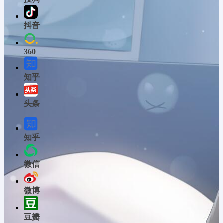
抖音
360
知乎
头条
知乎
微信
微博
豆瓣