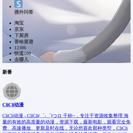
搜外问答
淘宝
京东
下厨房
香哈菜谱
12306
快递100
去哪儿
新番
CliCli动漫
CliCli动漫 - CliCli(゜-゜)つロ 干杯~，专注于资源收集整理 海
量的有效的高质量的动漫，资源下载，最新电影，观看完全免
费、高速播放、更新及时在线，无论您喜欢那种类型，CliCli