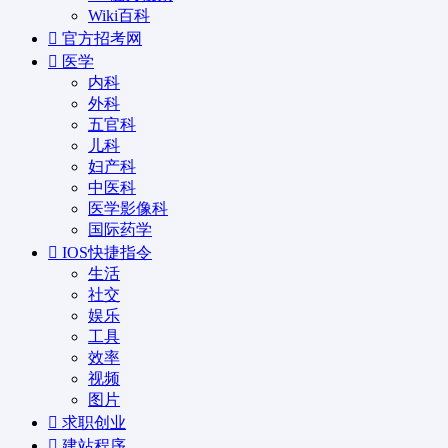
Wiki百科
官方招考网
医学
内科
外科
五官科
儿科
妇产科
中医科
医学影像科
国际药学
IOS快捷指令
生活
社交
娱乐
工具
效率
视频
图片
求职创业
建站程序