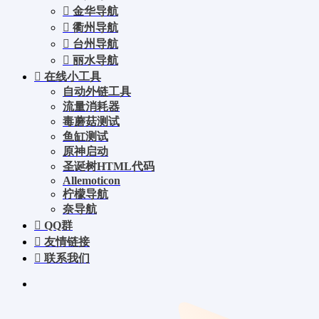
金华导航
衢州导航
台州导航
丽水导航
在线小工具
自动外链工具
流量消耗器
毒蘑菇测试
鱼缸测试
原神启动
圣诞树HTML代码
Allemoticon
柠檬导航
奈导航
QQ群
友情链接
联系我们