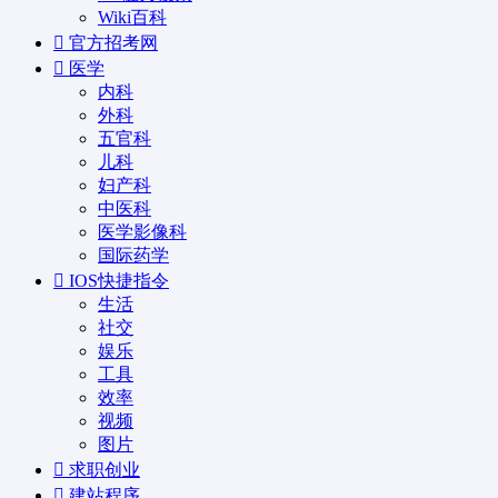
Wiki百科
官方招考网
医学
内科
外科
五官科
儿科
妇产科
中医科
医学影像科
国际药学
IOS快捷指令
生活
社交
娱乐
工具
效率
视频
图片
求职创业
建站程序