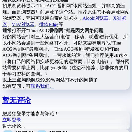
如果浏览器提示“Tina ACG番剧网”该网站违规，并非真的违
规。而是浏览器厂商屏蔽了这个站。推荐原生态不会屏蔽网站
的浏览器，苹果可以用自带的浏览器，
Alook浏览器
、
X浏览
器
、
VIA浏览器
、
微软Edge
等
通常打不开“Tina ACG番剧网”都是因为网络问题
好的网站会针对三大运营商(电信、移动、联通)进行优化，所
以小网站会遇到一些网络打不开。可以来柒导航寻找“Tina
ACG番剧网”最新网址、“Tina ACG番剧网”发布页和“Tina
ACG番剧网”备用网址。一劳永逸的话，我们推荐使用加速器
（将自己的网络切换成更稳定的运营商，比如电信）。部分网
站需要科学上网，比如google等（这边不推荐，除非你真的用
于学习资料的查询。）
以上三点均能解决99.99%网站打不开的问题了
如有疑问，可
联系我们。
暂无评论
您必须登录才能参与评论！
立即登录
暂无评论...