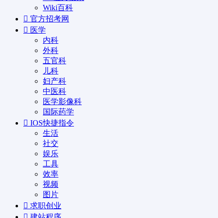
Wiki百科
官方招考网
医学
内科
外科
五官科
儿科
妇产科
中医科
医学影像科
国际药学
IOS快捷指令
生活
社交
娱乐
工具
效率
视频
图片
求职创业
建站程序