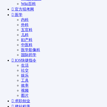
Wiki百科
官方招考网
医学
内科
外科
五官科
儿科
妇产科
中医科
医学影像科
国际药学
IOS快捷指令
生活
社交
娱乐
工具
效率
视频
图片
求职创业
建站程序