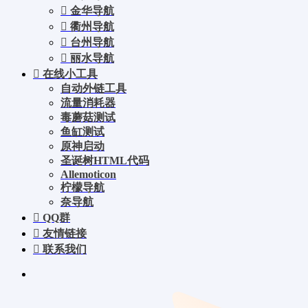
金华导航
衢州导航
台州导航
丽水导航
在线小工具
自动外链工具
流量消耗器
毒蘑菇测试
鱼缸测试
原神启动
圣诞树HTML代码
Allemoticon
柠檬导航
奈导航
QQ群
友情链接
联系我们