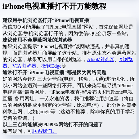
iPhone电视直播打不开万能教程
建议用手机浏览器打开“iPhone电视直播”
微信/QQ可能屏蔽了“iPhone电视直播”网站，首先保证网址是
从浏览器/手机浏览器打开的，因为微信/QQ会屏蔽一些站。
建议使用不会屏蔽网址的浏览器
如果浏览器提示“iPhone电视直播”该网站违规，并非真的违
规。而是浏览器厂商屏蔽了这个站。推荐原生态不会屏蔽网站
的浏览器，苹果可以用自带的浏览器，
Alook浏览器
、
X浏览
器
、
VIA浏览器
、
微软Edge
等
通常打不开“iPhone电视直播”都是因为网络问题
好的网站会针对三大运营商(电信、移动、联通)进行优化，所
以小网站会遇到一些网络打不开。可以来柒导航寻找“iPhone
电视直播”最新网址、“iPhone电视直播”发布页和“iPhone电视
直播”备用网址。一劳永逸的话，我们推荐使用加速器（将自
己的网络切换成更稳定的运营商，比如电信）。部分网站需要
科学上网，比如google等（这边不推荐，除非你真的用于学习
资料的查询。）
以上三点均能解决99.99%网站打不开的问题了
如有疑问，可
联系我们。