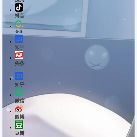
抖音
360
知乎
头条
知乎
微信
微博
豆瓣