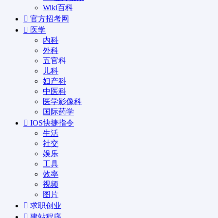
Wiki百科
官方招考网
医学
内科
外科
五官科
儿科
妇产科
中医科
医学影像科
国际药学
IOS快捷指令
生活
社交
娱乐
工具
效率
视频
图片
求职创业
建站程序