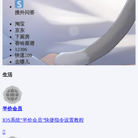
搜外问答
淘宝
京东
下厨房
香哈菜谱
12306
快递100
去哪儿
生活
半价会员
IOS系统“半价会员”快捷指令设置教程