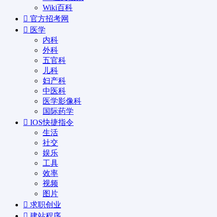
Wiki百科
官方招考网
医学
内科
外科
五官科
儿科
妇产科
中医科
医学影像科
国际药学
IOS快捷指令
生活
社交
娱乐
工具
效率
视频
图片
求职创业
建站程序