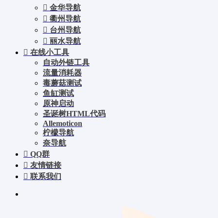
金华导航
衢州导航
台州导航
丽水导航
在线小工具
自动外链工具
流量消耗器
毒蘑菇测试
鱼缸测试
原神启动
圣诞树HTML代码
Allemoticon
柠檬导航
奈导航
QQ群
友情链接
联系我们