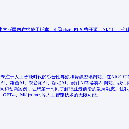
址、中文版国内在线使用版本，汇聚chatGPT免费开源、AI项目、
这是一个专注于人工智能时代的综合性导航和资源资讯网站。在AIGC时代
聊天AI、绘画AI、视音频AI、编程AI、设计AI等各类AI网站
研究成果和创新案例，让您第一时间了解行业最前沿的发展动态。让
GPT-4、Midjourney等人工智能技术的无限可能。